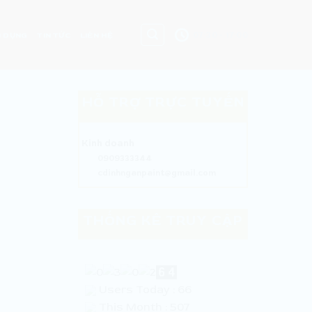
07:30 - 17:00
 DỤNG
TIN TỨC
LIÊN HỆ
HỖ TRỢ TRỰC TUYẾN
Kinh doanh
0909333344
cdinhnganpaint@gmail.com
THỐNG KÊ TRUY CẬP
Users Today : 66
This Month : 507