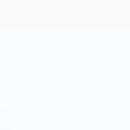
SẢN PHẨM
HÃNG SƠN
DỊCH VỤ
CÔNG TRÌNH TIÊU BIỂU
TUYỂN
công &
a chọn