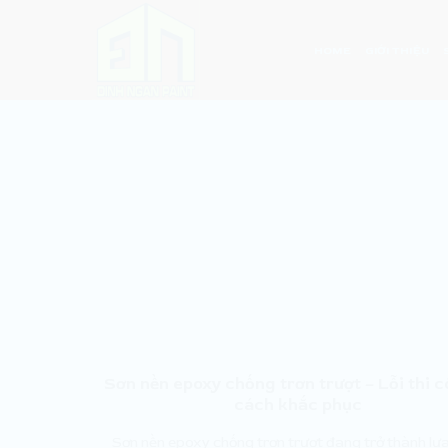
Skip
to
HOME
GIỚI THIỆU
content
Sơn nền epoxy chống trơn trượt – Lỗi thi 
cách khắc phục
Sơn nền epoxy chống trơn trượt đang trở thành lự