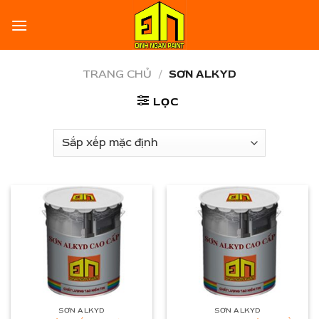
Skip
to
content
TRANG CHỦ
/
SƠN ALKYD
LỌC
SƠN ALKYD
SƠN ALKYD