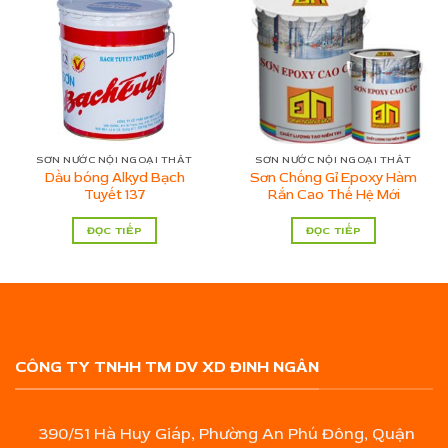
SƠN NƯỚC NỘI NGOẠI THẤT
SƠN NƯỚC NỘI NGOẠI THẤT
Dầu bóng Alkyd Bạch
Sơn Chống Gỉ Epoxy Hàm
Tuyết 137
Rắn Cao Thế Hệ Mới
ĐỌC TIẾP
ĐỌC TIẾP
CÔNG TY TNHH TM DV XD ĐINH NGÂN
390/51 Hà Huy Giáp, Phường An Phú Đông, Quận