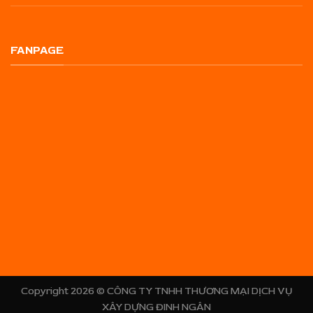
FANPAGE
Copyright 2026 ©
CÔNG TY TNHH THƯƠNG MẠI DỊCH VỤ
XÂY DỰNG ĐINH NGÂN