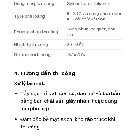
Dung môi pha loãng
Xylene hoặc Toluene
10–20% với súng phun, dưới
Tỷ lệ pha loãng
10% với cọ/quét/lăn
Súng phun, cọ quét, con
Phương pháp thi công
lăn
Nhiệt độ thi công
20–40°C
Độ ẩm môi trường
Dưới 75%
4. Hướng dẫn thi công
Xử lý bề mặt:
Tẩy sạch rỉ sét, sơn cũ, dầu mỡ và bụi bẩn
bằng bàn chải sắt, giấy nhám hoặc dung
môi phù hợp
Đảm bảo bề mặt sạch, khô ráo trước khi
thi công