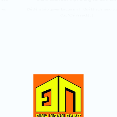
í vận
Để đảm bảo quyền lợi của mình, Quý khách hàng vui
đọc “Chính sách[...]