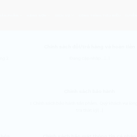
SẢN PHẨM
HÃNG SƠN
DỊCH VỤ
CÔNG TRÌNH TIÊU BIỂU
TUYỂN
Chính sách đổi/trả hàng và hoàn tiền
ng 2
Đang cập nhập….[...]
Chính sách bảo hành
I. Chính sách bảo hành sản phẩm. Quý khách vui lòn
tra thật kỹ[...]
 hóa
Chính sách bảo mật thông tin cá nhân