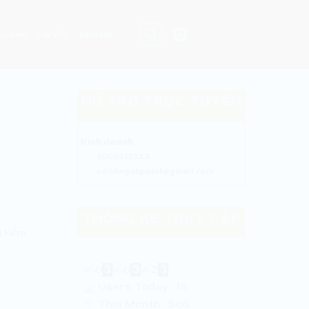
07:30 - 17:00
 DỤNG
TIN TỨC
LIÊN HỆ
HỖ TRỢ TRỰC TUYẾN
Kinh doanh
0909333344
cdinhnganpaint@gmail.com
THỐNG KÊ TRUY CẬP
g kiểm
Users Today : 18
This Month : 566