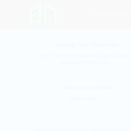
Skip
to
HOME
GIỚI THIỆU
content
Phương Thức Thanh Toán
CÔNG TY TNHH ĐINH NGÂN hiện nay đang áp dụ
phương thức thanh toán. [...]
Chính sách chiết khấu
Đang cập nhập….[...]
Chính sách vận chuyển – Giao nhận hàng