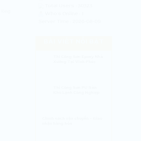
Total Users : 30323
 lòng
Who's Online : 1
Server Time : 2026-08-09
BÀI VIẾT NỔI BẬT
Thi Công Sơn Epoxy Nhà
Xưởng Tại Vĩnh Phúc
Thi Công Sơn PU Sàn
Kho Lạnh Công Nghiệp
Chính sách vận chuyển – Giao
nhận hàng hóa