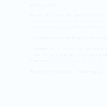
Kết Luận
Sơn Dầu Poly Expo 580 Miami
là sản phẩm
nổi bật, sản phẩm này không chỉ giúp bảo
chất lượng, hãy đến với
CÔNG TY TNHH T
👉
Liên hệ ngay để đặt hàng với giá tốt nh
📞
Hotline:
0933333355 hoặc Facebook:
📍
Địa chỉ:
390/51 Hà Huy Giáp, Phường Th
🌐
Website:
https://dinhnganpaint.com/
🚚
Giao hàng toàn quốc – Chính hãng 100% 