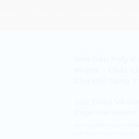
SẢN PHẨM
HÃNG SƠN
DỊCH VỤ
CÔNG TRÌNH TIÊU BIỂU
TUYỂN
TRANG CHỦ
/
SƠN DẦU
Sơn Dầu Poly E
Miami – Chất L
Cho Mọi Công T
Giới Thiệu Về Sơ
Expo 580 Miami
Sơn Dầu Poly Expo 580 Mi
sơn dầu công nghiệp cao c