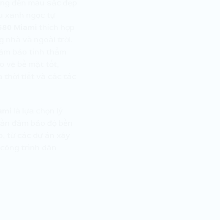
mang đến màu sắc đẹp
àu xanh ngọc tự
580 Miami
thích hợp
 nhà và ngoài trời.
ảm bảo tính thẩm
 vệ bề mặt tốt,
 thời tiết và các tác
ami
là lựa chọn lý
cần đảm bảo độ bền
o, từ các dự án xây
công trình dân