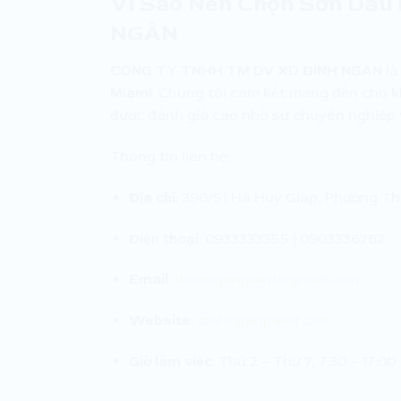
Vì Sao Nên Chọn Sơn Dầ
NGÂN
CÔNG TY TNHH TM DV XD ĐINH NGÂN
là
Miami
. Chúng tôi cam kết mang đến cho kh
được đánh giá cao nhờ sự chuyên nghiệp 
Thông tin liên hệ:
Địa chỉ
: 390/51 Hà Huy Giáp, Phường T
Điện thoại
: 0933333355 | 0903336262
Email
:
dinhnganpaint@gmail.com
Website
:
dinhnganpaint.com
Giờ làm việc
: Thứ 2 – Thứ 7, 7:30 – 17:00