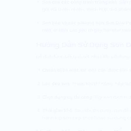
Sơn cho các công trình trong nhà
: Sản 
gũi với thiên nhiên, thích hợp cho phò
Sơn bảo vệ các phương tiện
:
Sơn Dầu Po
mặt xe khỏi các yếu tố gây hại như mưa
Hướng Dẫn Sử Dụng Sơn D
Để đạt được kết quả tốt nhất khi sử dụng
Chuẩn bị bề mặt
: Bề mặt cần được làm 
Lắc đều sơn
: Trước khi thi công, hãy 
Chọn dụng cụ thi công
: Tùy vào diện tí
Thời gian khô
: Sau khi thi công, cần để
hành lớp sơn tiếp theo hoặc sử dụng cô