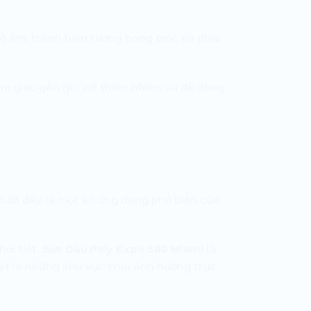
ộ ẩm, tránh hiện tượng bong tróc và phai
m giác gần gũi với thiên nhiên và dễ dàng
.
Dưới đây là một số ứng dụng phổ biến của
ời tiết,
Sơn Dầu Poly Expo 580 Miami
là
iệt là những khu vực chịu ảnh hưởng trực