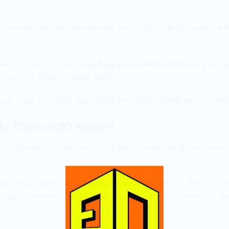
 chống thấm tốt, giúp bề mặt được bảo vệ trước nước và đ
ọc tươi mát của
Sơn Dầu Poly Expo 580 Miami
mang lại cả
g trí nội thất và ngoại thất.
màu theo thời gian, giúp công trình luôn sáng đẹp như mới
ly Expo 580 Miami
 sử dụng cho nhiều loại công trình và bề mặt khác nhau. 
khả năng chống thấm và bảo vệ bề mặt khỏi tác động của th
h ngoài trời như hàng rào, cổng, mái hiên, sân vườn, đặc b