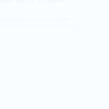
 TNHH TM DV XD ĐINH
o, trong đó có
Sơn Dầu Poly Expo 580
á cả hợp lý. Dịch vụ của chúng tôi luôn