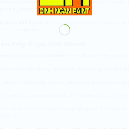
phẩm này cũng có thể được sử dụng để trang trí nội thất, 
ng khách, phòng ngủ, văn phòng làm việc.
ly Expo 580 Miami
cũng có thể được sử dụng để sơn các p
, nắng và bụi bẩn.
ầu Poly Expo 580 Miami
Sơn Dầu Poly Expo 580 Miami
, bạn cần thực hiện theo cá
sạch hoàn toàn, không có bụi bẩn, dầu mỡ hay các tạp ch
lắc đều sơn để đảm bảo màu sắc đồng đều và không có các t
ch và yêu cầu công trình, bạn có thể sử dụng cọ, con lăn 
 sơn khô hoàn toàn trong khoảng thời gian 6-8 giờ (tùy the
ng trình.