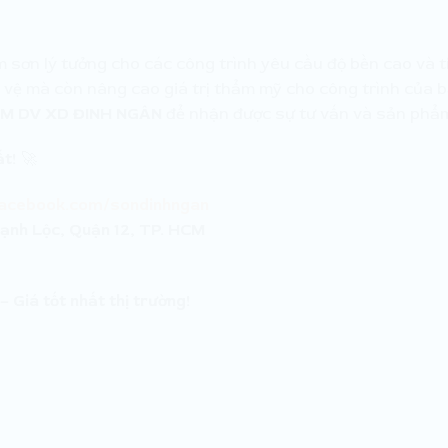
 sơn lý tưởng cho các công trình yêu cầu độ bền cao và tí
 vệ mà còn nâng cao giá trị thẩm mỹ cho công trình của b
M DV XD ĐINH NGÂN
để nhận được sự tư vấn và sản phẩm
ất!
🚀
facebook.com/sondinhngan
ạnh Lộc, Quận 12, TP. HCM
– Giá tốt nhất thị trường!