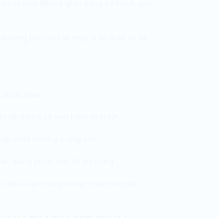
tạo ra một không gian sống tươi mới, gần
hương tiện như xe máy, ô tô, bảo vệ bề
c bước sau:
ất để đảm bảo sơn bám dính tốt.
ạp chất lơ lửng trong sơn.
hoặc súng phun sơn để thi công.
o điều kiện môi trường) trước khi tiến