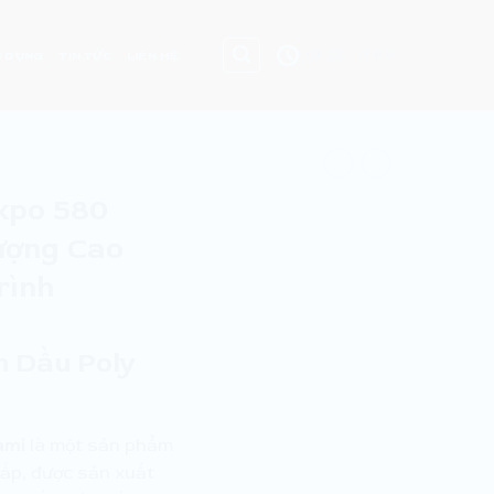
07:30 - 17:00
 DỤNG
TIN TỨC
LIÊN HỆ
xpo 580
ượng Cao
rình
n Dầu Poly
ami
là một sản phẩm
ấp, được sản xuất