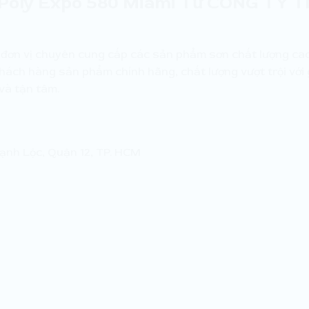
u Poly Expo 580 Miami Từ CÔNG TY
 đơn vị chuyên cung cấp các sản phẩm sơn chất lượng ca
ách hàng sản phẩm chính hãng, chất lượng vượt trội với gi
và tận tâm.
hạnh Lộc, Quận 12, TP. HCM