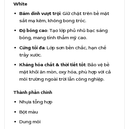
White
Bám dính vượt trội
: Giữ chặt trên bề mặt
sắt mạ kẽm, không bong tróc.
Độ bóng cao
: Tạo lớp phủ nhũ bạc sáng
bóng, mang tính thẩm mỹ cao.
Cứng tối đa
: Lớp sơn bền chắc, hạn chế
trầy xước.
Kháng hóa chất & thời tiết tốt
: Bảo vệ bề
mặt khỏi ăn mòn, oxy hóa, phù hợp với cả
môi trường ngoài trời lẫn công nghiệp.
Thành phần chính
Nhựa tổng hợp
Bột màu
Dung môi