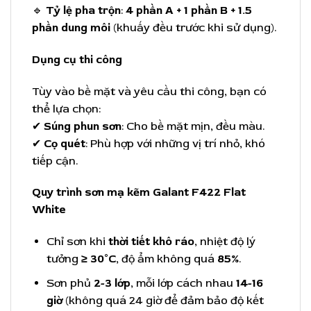
🔹
Tỷ lệ pha trộn
:
4 phần A + 1 phần B + 1.5
phần dung môi
(khuấy đều trước khi sử dụng).
Dụng cụ thi công
Tùy vào bề mặt và yêu cầu thi công, bạn có
thể lựa chọn:
✔
Súng phun sơn
: Cho bề mặt mịn, đều màu.
✔
Cọ quét
: Phù hợp với những vị trí nhỏ, khó
tiếp cận.
Quy trình sơn mạ kẽm Galant F422 Flat
White
Chỉ sơn khi
thời tiết khô ráo
, nhiệt độ lý
tưởng
≥ 30°C
, độ ẩm không quá
85%
.
Sơn phủ
2-3 lớp
, mỗi lớp cách nhau
14-16
giờ
(không quá 24 giờ để đảm bảo độ kết