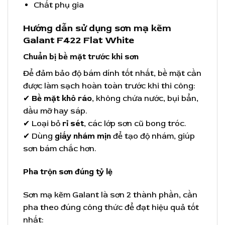
Chất phụ gia
Hướng dẫn sử dụng sơn mạ kẽm
Galant F422 Flat White
Chuẩn bị bề mặt trước khi sơn
Để đảm bảo độ bám dính tốt nhất, bề mặt cần
được làm sạch hoàn toàn trước khi thi công:
✔
Bề mặt khô ráo
, không chứa nước, bụi bẩn,
dầu mỡ hay sáp.
✔ Loại bỏ
rỉ sét
, các lớp sơn cũ bong tróc.
✔ Dùng
giấy nhám mịn
để tạo độ nhám, giúp
sơn bám chắc hơn.
Pha trộn sơn đúng tỷ lệ
Sơn mạ kẽm Galant là sơn 2 thành phần, cần
pha theo đúng công thức để đạt hiệu quả tốt
nhất: