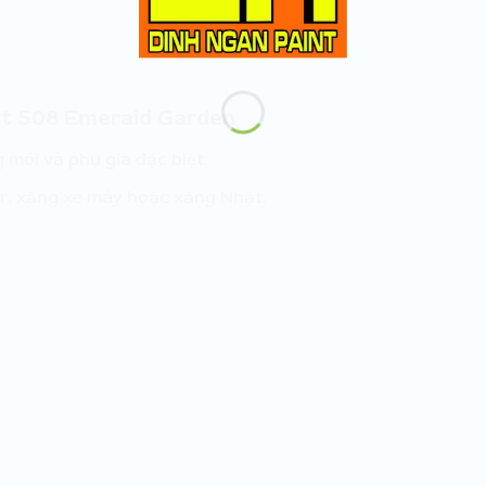
nt 508 Emeraid Garden
 môi và phụ gia đặc biệt.
r, xăng xe máy hoặc xăng Nhật.