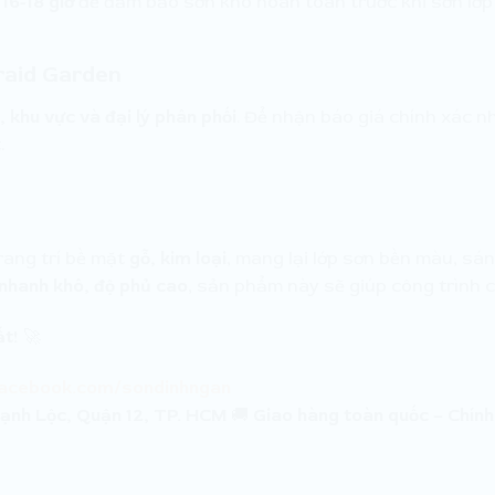
u
16-18 giờ
để đảm bảo sơn khô hoàn toàn trước khi sơn lớp 
raid Garden
 khu vực và đại lý phân phối
. Để nhận báo giá chính xác 
.
trang trí bề mặt
gỗ, kim loại
, mang lại lớp sơn bền màu, sá
 nhanh khô, độ phủ cao
, sản phẩm này sẽ giúp công trình c
ất!
🚀
facebook.com/sondinhngan
ạnh Lộc, Quận 12, TP. HCM
🚚
Giao hàng toàn quốc – Chính