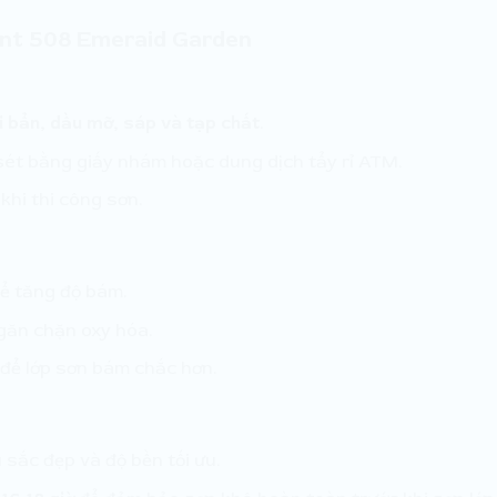
ant 508 Emeraid Garden
i bẩn, dầu mỡ, sáp và tạp chất
.
 sét bằng giấy nhám hoặc dung dịch tẩy rỉ ATM.
khi thi công sơn.
để tăng độ bám.
găn chặn oxy hóa.
để lớp sơn bám chắc hơn.
sắc đẹp và độ bền tối ưu.