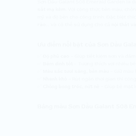
Sơn Dầu Galant 508 Emeraid Garden là dò
sắt mạ kẽm
. Với công thức bền màu, chốn
mỹ và độ bền cho công trình. Đặc biệt th
rào…
và có thể sử dụng cho cả
nội thất v
Ưu điểm nổi bật của Sơn Dầu Gal
✅
Độ phủ cao
– Giúp tiết kiệm sơn và đảm
✅
Bám dính tốt
– Tương thích với nhiều b
✅
Màu sắc tươi sáng, bền màu
– Giữ màu l
✅
Nhanh khô
– Rút ngắn thời gian thi công
✅
Chống bong tróc, nứt nẻ
– Giúp bề mặt l
Bảng màu Sơn Dầu Galant 508 E