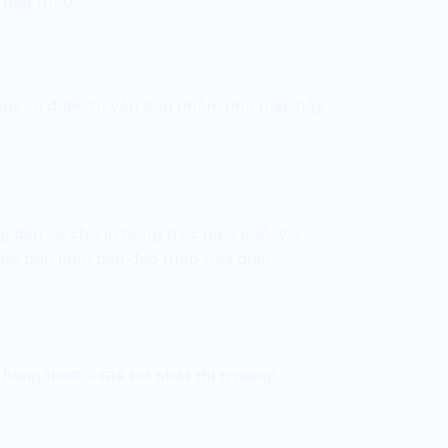
tiếp theo.
nhất và được tư vấn sản phẩm phù hợp, hãy
ng đẹp và chống bong tróc hiệu quả. Với
ủa bạn luôn bền đẹp theo thời gian.
 hãng 100% – Giá tốt nhất thị trường!