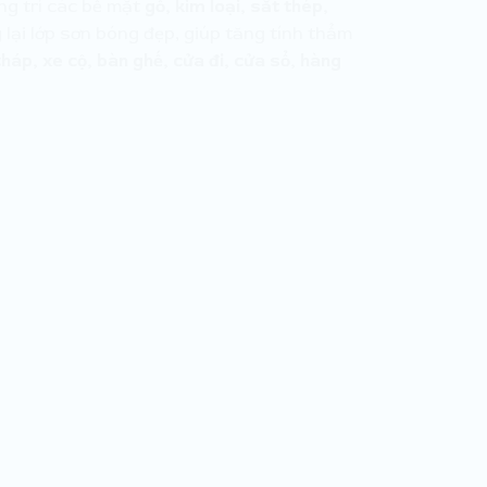
ng trí các bề mặt
gỗ, kim loại, sắt thép,
lại lớp sơn bóng đẹp, giúp tăng tính thẩm
áp, xe cộ, bàn ghế, cửa đi, cửa sổ, hàng