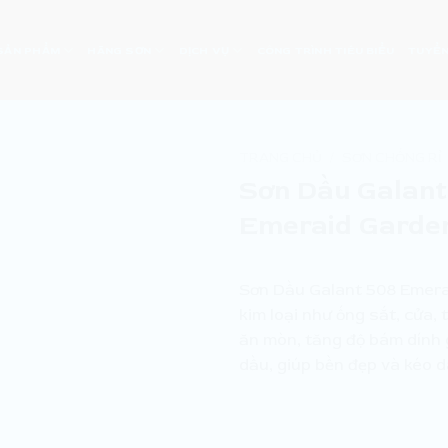
SẢN PHẨM
HÃNG SƠN
DỊCH VỤ
CÔNG TRÌNH TIÊU BIỂU
TUYỂN
TRANG CHỦ
/
SƠN CHỐNG RỈ
Sơn Dầu Galant
Emeraid Garde
Sơn Dầu Galant 508 Emera
kim loại như ống sắt, cửa,
ăn mòn, tăng độ bám dính g
dầu, giúp bền đẹp và kéo dà