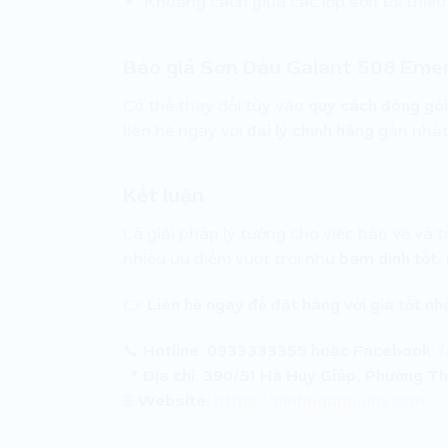
Khoảng cách giữa các lớp sơn tối thiể
Báo giá Sơn Dầu Galant 508 Eme
Có thể thay đổi tùy vào
quy cách đóng gói,
liên hệ ngay với
đại lý chính hãng
gần nhất
Kết luận
Là giải pháp lý tưởng cho việc bảo vệ và 
nhiều ưu điểm vượt trội như
bám dính tốt,
👉
Liên hệ ngay để đặt hàng với giá tốt nh
📞
Hotline:
0933333355 hoặc Facebook:
📍
Địa chỉ:
390/51 Hà Huy Giáp, Phường Th
🌐
Website:
https://dinhnganpaint.com/