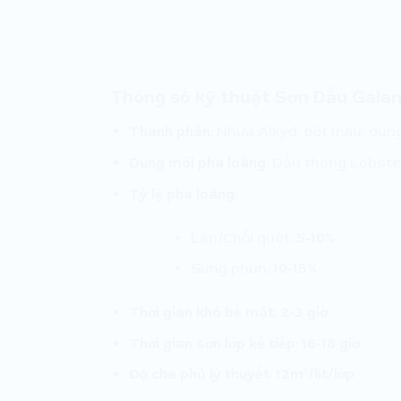
Thông số kỹ thuật Sơn Dầu Gala
Thành phần
: Nhựa Alkyd, bột màu, dung
Dung môi pha loãng
: Dầu thông Lobste
Tỷ lệ pha loãng
:
Lăn/Chổi quét:
5-10%
Súng phun:
10-15%
Thời gian khô bề mặt
:
2-3 giờ
Thời gian sơn lớp kế tiếp
:
16-18 giờ
Độ che phủ lý thuyết
:
12m²/lít/lớp