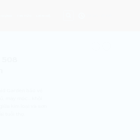
07:30 - 17:00
 DỤNG
TIN TỨC
LIÊN HỆ
 508
n
id Garden bảo vệ
 tủ, máy móc… khỏi
iữa kim loại và sơn
i tuổi thọ.