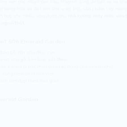
ng sơn gốc Alkyd cao cấp, chuyên dùng để bảo vệ và tra
g bong tróc và độ bám dính vượt trội, sản phẩm này mang 
ích hợp cho nhiều ứng dụng như
nhà xưởng, máy móc, cầu th
à ngoại thất
.
ant 508 Emeraid Garden
 bảo bề mặt phủ đều, mịn.
ề mặt như
gỗ, kim loại, sắt thép…
âu, không bị bạc màu dưới tác động của môi trường.
, tăng hiệu suất làm việc.
uôn bền đẹp theo thời gian.
meraid Garden