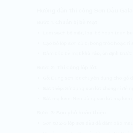
Hướng dẫn thi công Sơn Dầu Gal
Bước 1: Chuẩn bị bề mặt
Làm sạch bề mặt, loại bỏ hoàn toàn
bụ
Cạo bỏ lớp sơn cũ bị bong tróc hoặc rỉ
Đảm bảo bề mặt
khô ráo, ổn định
trước 
Bước 2: Thi công lớp lót
Gỗ
: Dùng sơn lót chuyên dụng cho gỗ 
Sắt thép
: Sử dụng
sơn lót chống rỉ
để n
Sắt mạ kẽm
: Nên dùng
sơn lót mạ kẽm
Bước 3: Sơn phủ hoàn thiện
Sơn từ
2-3 lớp sơn dầu
để đảm bảo màu 