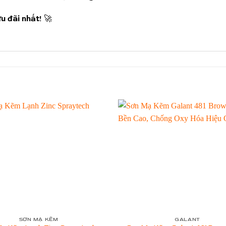
u đãi nhất!
🚀
SƠN MẠ KẼM
GALANT