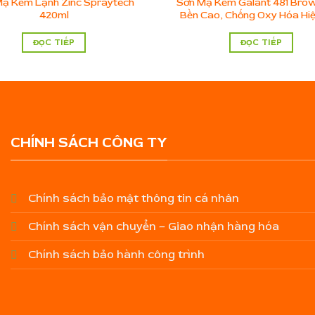
Mạ Kẽm Lạnh Zinc Spraytech
Sơn Mạ Kẽm Galant 481 Brow
420ml
Bền Cao, Chống Oxy Hóa Hi
ĐỌC TIẾP
ĐỌC TIẾP
CHÍNH SÁCH CÔNG TY
Chính sách bảo mật thông tin cá nhân
Chính sách vận chuyển – Giao nhận hàng hóa
Chính sách bảo hành công trình