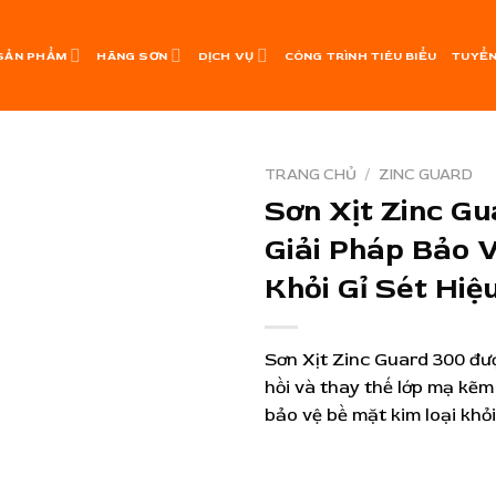
SẢN PHẨM
HÃNG SƠN
DỊCH VỤ
CÔNG TRÌNH TIÊU BIỂU
TUYỂN
TRANG CHỦ
/
ZINC GUARD
Sơn Xịt Zinc Gu
Giải Pháp Bảo 
Khỏi Gỉ Sét Hiệ
Sơn Xịt Zinc Guard 300 đư
hồi và thay thế lớp mạ kẽ
bảo vệ bề mặt kim loại khỏi