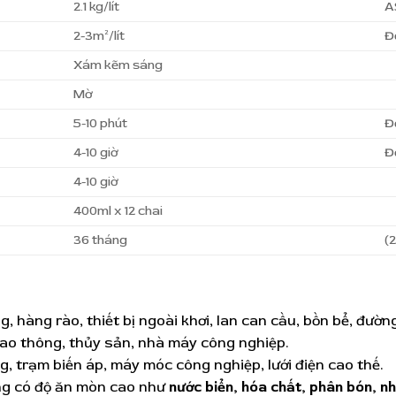
2.1 kg/lít
A
2-3m²/lít
Đ
Xám kẽm sáng
Mờ
5-10 phút
Đ
4-10 giờ
Đ
4-10 giờ
400ml x 12 chai
36 tháng
(
g, hàng rào, thiết bị ngoài khơi, lan can cầu, bồn bể, đườn
 giao thông, thủy sản, nhà máy công nghiệp.
ông, trạm biến áp, máy móc công nghiệp, lưới điện cao thế.
ng có độ ăn mòn cao như
nước biển, hóa chất, phân bón, nh