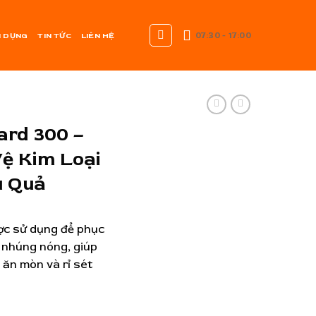
07:30 - 17:00
 DỤNG
TIN TỨC
LIÊN HỆ
ard 300 –
Vệ Kim Loại
u Quả
ợc sử dụng để phục
m nhúng nóng, giúp
 ăn mòn và rỉ sét