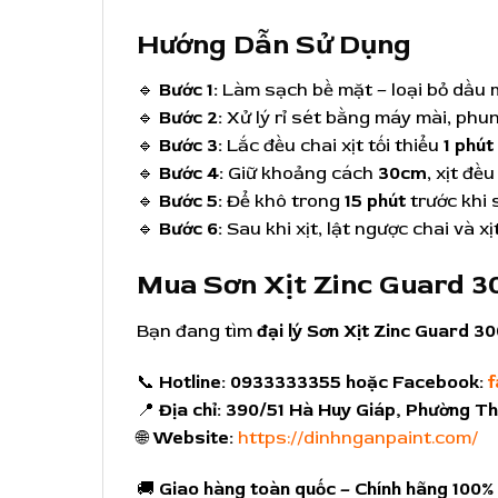
Hướng Dẫn Sử Dụng
🔹
Bước 1:
Làm sạch bề mặt – loại bỏ dầu 
🔹
Bước 2:
Xử lý rỉ sét bằng máy mài, phu
🔹
Bước 3:
Lắc đều chai xịt tối thiểu
1 phút
🔹
Bước 4:
Giữ khoảng cách
30cm
, xịt đều
🔹
Bước 5:
Để khô trong
15 phút
trước khi s
🔹
Bước 6:
Sau khi xịt, lật ngược chai và x
Mua Sơn Xịt Zinc Guard 3
Bạn đang tìm
đại lý Sơn Xịt Zinc Guard 3
📞
Hotline:
0933333355 hoặc Facebook:
📍
Địa chỉ:
390/51 Hà Huy Giáp, Phường Th
🌐
Website:
https://dinhnganpaint.com/
🚚
Giao hàng toàn quốc – Chính hãng 100% 