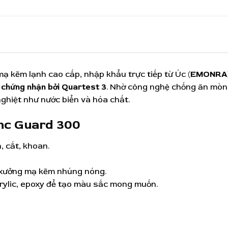
ạ kẽm lạnh cao cấp, nhập khẩu trực tiếp từ Úc (
EMONRA
c
chứng nhận bởi Quartest 3
. Nhờ công nghệ chống ăn mòn 
nghiệt như nước biển và hóa chất.
nc Guard 300
, cắt, khoan.
xưởng mạ kẽm nhúng nóng.
crylic, epoxy để tạo màu sắc mong muốn.