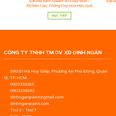
Sơn Mạ Kẽm Galant 402 Sky Blue –
Sơn 
Độ Bền Cao, Chống Oxy Hóa Hiệu Quả
ĐỌC TIẾP
CÔNG TY TNHH TM DV XD ĐINH NGÂN
390/51 Hà Huy Giáp, Phường An Phú Đông, Quận
12, TP. HCM
0933333355
0903336262
dinhnganpaint@gmail.com
dinhnganpaint.com
Thứ 2 - Thứ 7