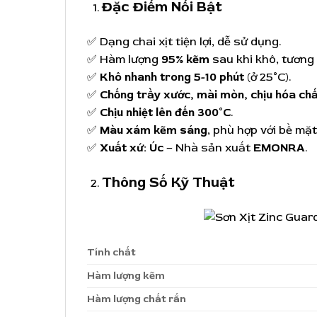
Đặc Điểm Nổi Bật
✅ Dạng chai xịt tiện lợi, dễ sử dụng.
✅ Hàm lượng
95% kẽm
sau khi khô, tươn
✅
Khô nhanh trong 5-10 phút
(ở 25°C).
✅
Chống trầy xước, mài mòn, chịu hóa chấ
✅
Chịu nhiệt lên đến 300°C
.
✅
Màu xám kẽm sáng
, phù hợp với bề mặ
✅
Xuất xứ: Úc
– Nhà sản xuất
EMONRA
.
Thông Số Kỹ Thuật
Tính chất
Hàm lượng kẽm
Hàm lượng chất rắn