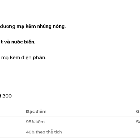
g đương
mạ kẽm nhúng nóng
.
t và nước biển.
t mạ kẽm điện phân.
Đặc điểm
G
95% kẽm
S
40% theo thể tích