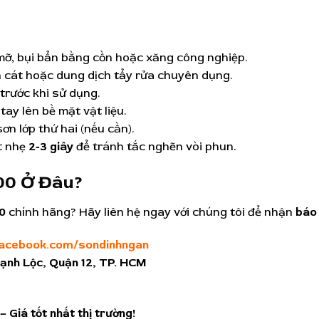
mỡ, bụi bẩn bằng cồn hoặc xăng công nghiệp.
n cát hoặc dung dịch tẩy rửa chuyên dụng.
trước khi sử dụng.
 tay lên bề mặt vật liệu.
ơn lớp thứ hai (nếu cần).
ịt nhẹ
2-3 giây
để tránh tắc nghẽn vòi phun.
00 Ở Đâu?
00
chính hãng? Hãy liên hệ ngay với chúng tôi để nhận
báo 
facebook.com/sondinhngan
ạnh Lộc, Quận 12, TP. HCM
– Giá tốt nhất thị trường!