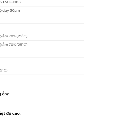
STM D-1963
ộ dày 50µm
ộ ẩm 70% (25°C)
ộ ẩm 70% (25°C)
25°C)
g ống.
iệt độ cao
.