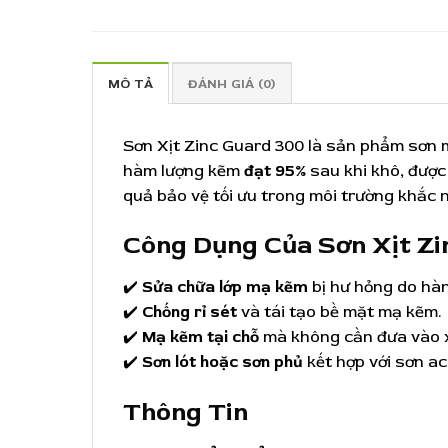
MÔ TẢ
ĐÁNH GIÁ (0)
Sơn Xịt Zinc Guard 300 là sản phẩm sơn m
hàm lượng kẽm
đạt 95%
sau khi khô, đượ
quả bảo vệ tối ưu trong môi trường khắc 
Công Dụng Của Sơn Xịt Zi
✔️
Sửa chữa lớp mạ kẽm
bị hư hỏng do hàn
✔️
Chống rỉ sét
và tái tạo bề mặt mạ kẽm.
✔️
Mạ kẽm tại chỗ
mà không cần đưa vào 
✔️
Sơn lót hoặc sơn phủ
kết hợp với sơn a
Thông Tin