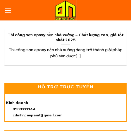
Skip
to
content
Thi công sơn epoxy nền nhà xưởng – Chất lượng cao, giá tốt
nhất 2025
Thi công sơn epoxy nền nhà xưởng đang trở thành giải pháp
phủ sàn được[...]
HỖ TRỢ TRỰC TUYẾN
Kinh doanh
0909333344
cdinhnganpaint@gmail.com