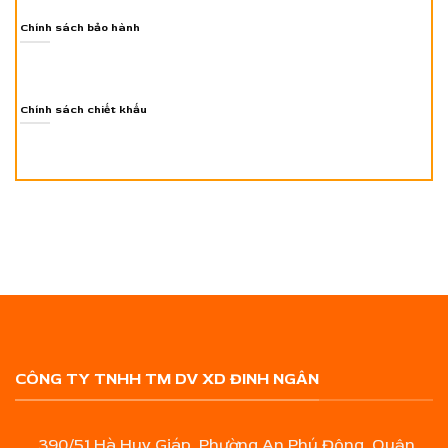
Chính sách bảo hành
Chính sách chiết khấu
CÔNG TY TNHH TM DV XD ĐINH NGÂN
390/51 Hà Huy Giáp, Phường An Phú Đông, Quận