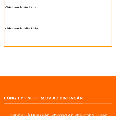
Chính sách bảo hành
Chính sách chiết khấu
CÔNG TY TNHH TM DV XD ĐINH NGÂN
390/51 Hà Huy Giáp, Phường An Phú Đông, Quận