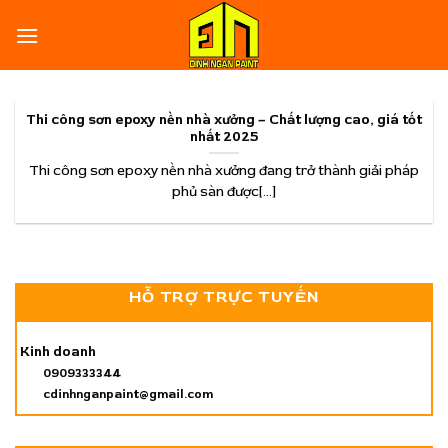
Skip
to
content
Thi công sơn epoxy nền nhà xưởng – Chất lượng cao, giá tốt
nhất 2025
Thi công sơn epoxy nền nhà xưởng đang trở thành giải pháp
phủ sàn được[...]
HỖ TRỢ TRỰC TUYẾN
Kinh doanh
0909333344
cdinhnganpaint@gmail.com