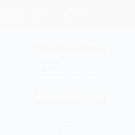
07:30 - 17:00
 DỤNG
TIN TỨC
LIÊN HỆ
HỖ TRỢ TRỰC TUYẾN
Kinh doanh
0909333344
cdinhnganpaint@gmail.com
THỐNG KÊ TRUY CẬP
Users Today : 36
This Month : 439