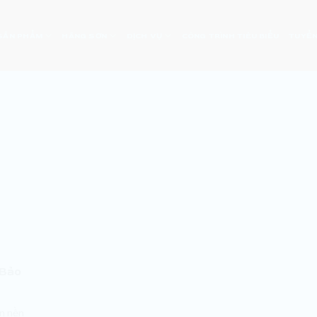
SẢN PHẨM
HÃNG SƠN
DỊCH VỤ
CÔNG TRÌNH TIÊU BIỂU
TUYỂN
 Bảo
n nền