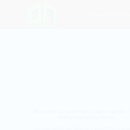
Skip
to
HOME
GIỚI THIỆU
content
Đơn vị thi công sơn nền chuyên nghiệp –
dưỡng sàn epoxy chi tiết
Việc bảo dưỡng sàn đúng cách sau khi thi công sơ