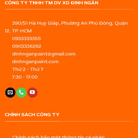
CÔNG TY TNHH TM DV XD ĐINH NGÂN
390/51 Hà Huy Giáp, Phường An Phú Đông, Quận
12, TP. HCM
0933333355
0903336262
dinhnganpaint@gmail.com
dinhnganpaint.com
Thứ 2 - Thứ 7
7:30 - 17:00
CHÍNH SÁCH CÔNG TY
Chính sách bảo mật thông tin cá nhân