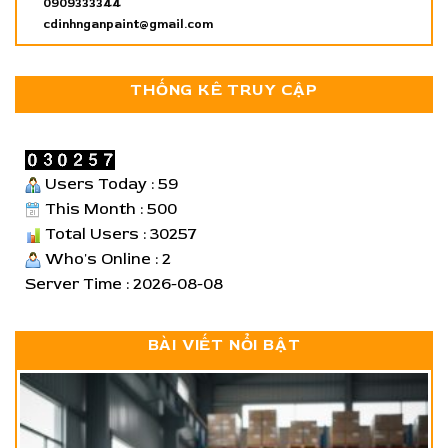
0909333344
cdinhnganpaint@gmail.com
THỐNG KÊ TRUY CẬP
Users Today : 59
This Month : 500
Total Users : 30257
Who's Online : 2
Server Time : 2026-08-08
BÀI VIẾT NỔI BẬT