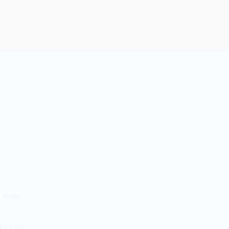
SẢN PHẨM
HÃNG SƠN
DỊCH VỤ
CÔNG TRÌNH TIÊU BIỂU
TUYỂN
n màu
 tối ưu