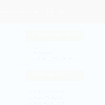
07:30 - 17:00
 DỤNG
TIN TỨC
LIÊN HỆ
HỖ TRỢ TRỰC TUYẾN
Kinh doanh
0909333344
cdinhnganpaint@gmail.com
THỐNG KÊ TRUY CẬP
Users Today : 2
This Month : 348