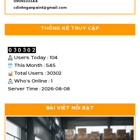
0909333344
cdinhnganpaint@gmail.com
THỐNG KÊ TRUY CẬP
Users Today : 104
This Month : 545
Total Users : 30302
Who's Online : 1
Server Time : 2026-08-08
BÀI VIẾT NỔI BẬT