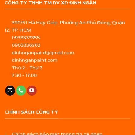
CÔNG TY TNHH TM DV XD ĐINH NGÂN
390/51 Hà Huy Giáp, Phường An Phú Đông, Quận
12, TP. HCM
0933333355
0903336262
dinhnganpaint@gmail.com
dinhnganpaint.com
Thứ 2 - Thứ 7
7:30 - 17:00
CHÍNH SÁCH CÔNG TY
Chính sách bảo mật thông tin cá nhân