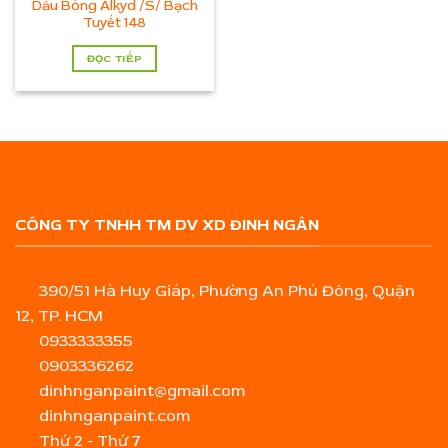
Dầu Bóng Alkyd /S/ Bạch
Tuyết 148
ĐỌC TIẾP
CÔNG TY TNHH TM DV XD ĐINH NGÂN
390/51 Hà Huy Giáp, Phường An Phú Đông, Quận
12, TP. HCM
0933333355
0903336262
dinhnganpaint@gmail.com
dinhnganpaint.com
Thứ 2 - Thứ 7