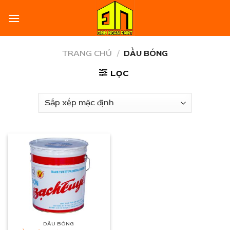
Skip
to
content
TRANG CHỦ
/
DẦU BÓNG
LỌC
DẦU BÓNG