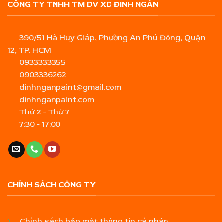
CÔNG TY TNHH TM DV XD ĐINH NGÂN
390/51 Hà Huy Giáp, Phường An Phú Đông, Quận
12, TP. HCM
0933333355
0903336262
dinhnganpaint@gmail.com
dinhnganpaint.com
Thứ 2 - Thứ 7
7:30 - 17:00
CHÍNH SÁCH CÔNG TY
Chính sách bảo mật thông tin cá nhân