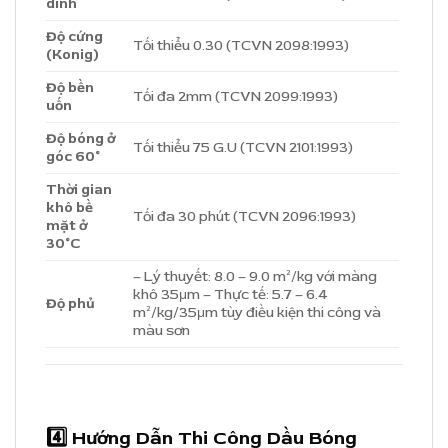
dính
Độ cứng
Tối thiểu 0.30 (TCVN 2098:1993)
(Konig)
Độ bền
Tối đa 2mm (TCVN 2099:1993)
uốn
Độ bóng ở
Tối thiểu 75 G.U (TCVN 2101:1993)
góc 60°
Thời gian
khô bề
Tối đa 30 phút (TCVN 2096:1993)
mặt ở
30°C
– Lý thuyết: 8.0 – 9.0 m²/kg với màng
khô 35μm – Thực tế: 5.7 – 6.4
Độ phủ
m²/kg/35μm tùy điều kiện thi công và
màu sơn
4️⃣ Hướng Dẫn Thi Công
Dầu Bóng