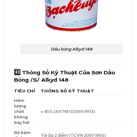
Dầu bóng Alkyd 148
3️⃣ Thông Số Kỹ Thuật Của
Sơn Dầu
Bóng
/S/
Alkyd 148
TIÊU CHÍ
THÔNG SỐ KỸ THUẬT
Hàm
lượng
chất
≥ 45% (ASTM D2369:1993)
không
bay hơi
Độ bám
Tối đa 2 điểm (TCVN 2097:1993)