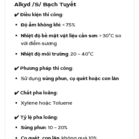
Alkyd
/S/
Bạch Tuyết
✔️ Điều kiện thi công:
Độ ẩm không khí
: < 75%
Nhiệt độ bề mặt vật liệu cần sơn
: > 30°C so
với điểm sương
Nhiệt độ môi trường
: 20 – 40°C
✔️ Phương pháp thi công:
Sử dụng
súng phun, cọ quét hoặc con lăn
✔️ Chất pha loãng:
Xylene hoặc Toluene
✔️ Tỷ lệ pha loãng:
Súng phun
: 10 – 20%
Cọ quét, con lăn
: không quá 10%