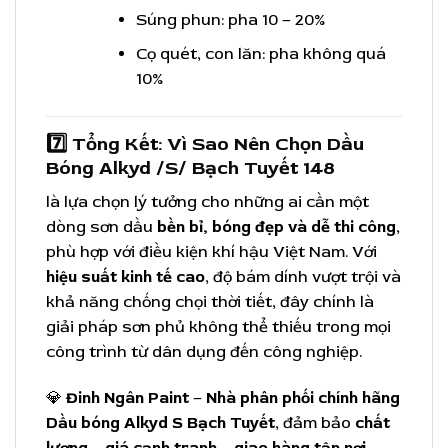
Súng phun: pha 10 – 20%
Cọ quét, con lăn: pha không quá
10%
7️⃣ Tổng Kết: Vì Sao Nên Chọn
Dầu
Bóng Alkyd /S/ Bạch Tuyết 148
là lựa chọn lý tưởng cho những ai cần một
dòng sơn dầu
bền bỉ, bóng đẹp và dễ thi công
,
phù hợp với điều kiện khí hậu Việt Nam. Với
hiệu suất kinh tế cao
, độ bám dính vượt trội và
khả năng chống chọi thời tiết, đây chính là
giải pháp sơn phủ không thể thiếu trong mọi
công trình từ dân dụng đến công nghiệp.
💎
Đinh Ngân Paint
–
Nhà phân phối chính hãng
Dầu bóng Alkyd S Bạch Tuyết
, đảm bảo
chất
lượng – giá cạnh tranh – giao hàng tận nơi
.