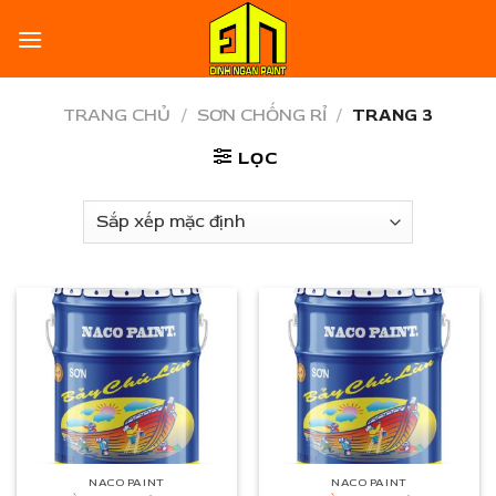
Skip
to
content
TRANG CHỦ
/
SƠN CHỐNG RỈ
/
TRANG 3
LỌC
NACO PAINT
NACO PAINT