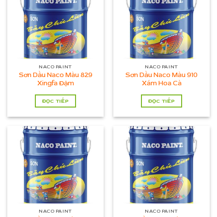
NACO PAINT
NACO PAINT
Sơn Dầu Naco Màu 829
Sơn Dầu Naco Màu 910
Xingfa Đậm
Xám Hoa Cà
ĐỌC TIẾP
ĐỌC TIẾP
NACO PAINT
NACO PAINT