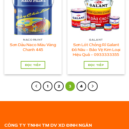
NACO PAINT
GALANT
Sơn Dầu Naco Màu Vàng
Sơn Lót Chống Rỉ Galant
Chanh 445
Đỏ Nâu – Bảo Vệ Kim Loại
Hiệu Quả – 0933333355
ĐỌC TIẾP
ĐỌC TIẾP
1
2
3
4
CÔNG TY TNHH TM DV XD ĐINH NGÂN