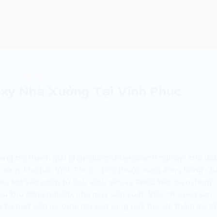
SẢN PHẨM
HÃNG SƠN
DỊCH VỤ
CÔNG TRÌNH TIÊU BIỂU
TUYỂN
TIN TỨC
xy Nhà Xưởng Tại Vĩnh Phúc
ng trở thành giải pháp được nhiều doanh nghiệp, chủ đầ
xưởng, kho bãi. Vĩnh Phúc – tỉnh thuộc vùng đồng bằng Ch
u khi sáp nhập từ tỉnh Vĩnh Yên và Phúc Yên, hiện đang
iều khu công nghiệp, nhà máy sản xuất. Việc
thi công sơn
 bề mặt sàn bê tông mà còn tăng tuổi thọ, độ thẩm mỹ v