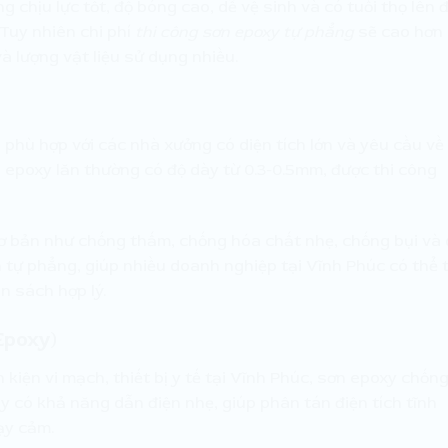
g chịu lực tốt, độ bóng cao, dễ vệ sinh và có tuổi thọ lên 
Tuy nhiên chi phí
thi công sơn epoxy tự phẳng
sẽ cao hơn
à lượng vật liệu sử dụng nhiều.
í, phù hợp với các nhà xưởng có diện tích lớn và yêu cầu về
epoxy lăn thường có độ dày từ 0.3-0.5mm, được thi công
ơ bản như chống thấm, chống hóa chất nhẹ, chống bụi và 
n tự phẳng, giúp nhiều doanh nghiệp tại Vĩnh Phúc có thể 
n sách hợp lý.
Epoxy)
h kiện vi mạch, thiết bị y tế tại Vĩnh Phúc, sơn epoxy chốn
ày có khả năng dẫn điện nhẹ, giúp phân tán điện tích tĩnh
ạy cảm.