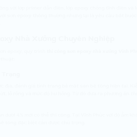
ng với lớp primer dẫn điện, lớp epoxy chống tĩnh điện và 
 với sơn epoxy thông thường nhưng lại là yêu cầu bắt buộc
.
poxy Nhà Xưởng Chuyên Nghiệp
ơn epoxy, quy trình
thi công sơn epoxy nhà xưởng Vĩnh Ph
thuật:
n Trạng
c địa, đánh giá tình trạng bề mặt sàn bê tông hiện tại. K
nứt, lỗ rỗng và mức độ hư hỏng. Từ đó đưa ra phương án
thi
n dưới 4% mới có thể thi công. Tại Vĩnh Phúc với độ ẩm k
 bê tông đặc biệt cần được chú trọng.