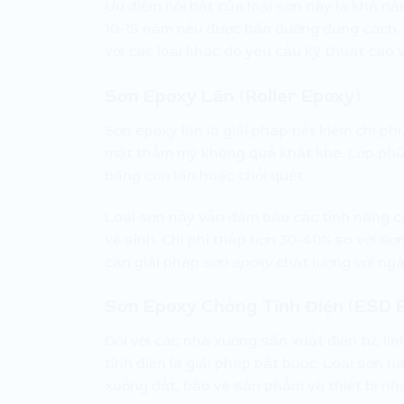
Ưu điểm nổi bật của loại sơn này là khả năn
10-15 năm nếu được bảo dưỡng đúng cách. 
với các loại khác do yêu cầu kỹ thuật cao v
Sơn Epoxy Lăn (Roller Epoxy)
Sơn epoxy lăn là giải pháp tiết kiệm chi ph
mặt thẩm mỹ không quá khắt khe. Lớp phủ 
bằng con lăn hoặc chổi quét.
Loại sơn này vẫn đảm bảo các tính năng c
vệ sinh. Chi phí thấp hơn 30-40% so với sơ
cận giải pháp
sơn epoxy
chất lượng với ngâ
Sơn Epoxy Chống Tĩnh Điện (ESD 
Đối với các nhà xưởng sản xuất điện tử, lin
tĩnh điện là giải pháp bắt buộc. Loại sơn n
xuống đất, bảo vệ sản phẩm và thiết bị nh