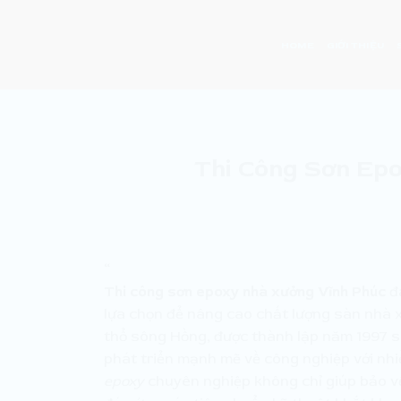
Skip
to
HOME
GIỚI THIỆU
content
Thi Công Sơn Epo
“
Thi công sơn epoxy nhà xưởng Vĩnh Phúc
đa
lựa chọn để nâng cao chất lượng sàn nhà 
thổ sông Hồng, được thành lập năm 1997 sa
phát triển mạnh mẽ về công nghiệp với nh
epoxy
chuyên nghiệp không chỉ giúp bảo vệ