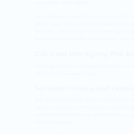
công trình công nghiệp.
Hệ thống sơn epoxy không chỉ tạo nên bề 
yếu tố quan trọng đối với các nhà xưởng sả
Vĩnh Phúc với khí hậu cận nhiệt đới gió m
ẩm mốc hiệu quả, bảo vệ kết cấu bê tông bê
Các Loại Sơn Epoxy Phổ B
Hiện nay trên thị trường có nhiều loại
sơn 
kiện cụ thể của nhà xưởng:
Sơn Epoxy Tự Phẳng (Self-Levelin
Đây là loại sơn epoxy được ứng dụng phổ 
epoxy tự phẳng có khả năng tự san phẳng 
vết chổi quét. Độ dày lớp phủ thường từ 1
môi trường sạch.