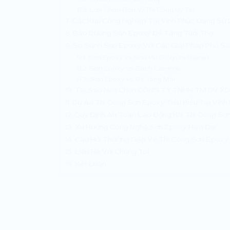
Lựa Chọn Đơn Vị Thi Công Uy Tín
Các Khu Công Nghiệp Tại Vĩnh Phúc Đang Sử
Bảo Dưỡng Sàn Epoxy Để Tăng Tuổi Thọ
So Sánh Sơn Epoxy Với Các Giải Pháp Phủ S
Sơn Epoxy vs Sơn PU (Polyurethane)
Sơn Epoxy vs Gạch Ceramic
Sơn Epoxy vs Bê Tông Mài
Tại Sao Nên Chọn CÔNG TY TNHH TM DV X
Dự Án Thi Công Sơn Epoxy Tiêu Biểu Tại Vĩnh
Quy Định An Toàn Lao Động Khi Thi Công Sơ
Xu Hướng Công Nghệ Sơn Epoxy Hiện Đại
Câu Hỏi Thường Gặp Về Thi Công Sơn Epoxy
Liên Hệ Với Chúng Tôi
Kết Luận