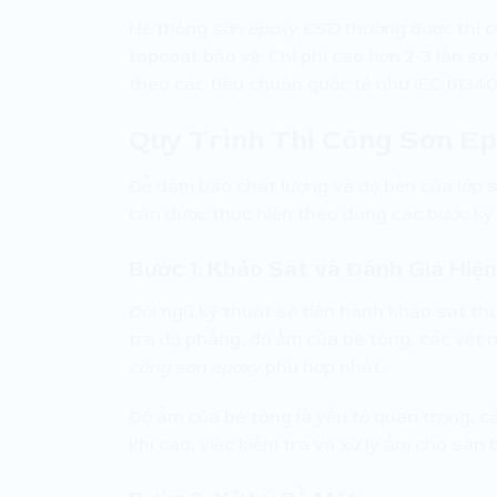
Hệ thống
sơn epoxy ESD
thường được thi cô
topcoat bảo vệ. Chi phí cao hơn 2-3 lần so
theo các tiêu chuẩn quốc tế như IEC 61340
Quy Trình Thi Công Sơn E
Để đảm bảo chất lượng và độ bền của lớp s
cần được thực hiện theo đúng các bước kỹ 
Bước 1: Khảo Sát và Đánh Giá Hiệ
Đội ngũ kỹ thuật sẽ tiến hành khảo sát thự
tra độ phẳng, độ ẩm của bê tông, các vết 
công sơn epoxy
phù hợp nhất.
Độ ẩm của bê tông là yếu tố quan trọng, cầ
khí cao, việc kiểm tra và xử lý ẩm cho sàn