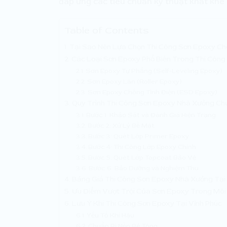
đáp ứng các tiêu chuẩn kỹ thuật khắt khe
Table of Contents
Tại Sao Nên Lựa Chọn Thi Công Sơn Epoxy Ch
Các Loại Sơn Epoxy Phổ Biến Trong Thi Côn
Sơn Epoxy Tự Phẳng (Self-Leveling Epoxy)
Sơn Epoxy Lăn (Roller Epoxy)
Sơn Epoxy Chống Tĩnh Điện (ESD Epoxy)
Quy Trình Thi Công Sơn Epoxy Nhà Xưởng Ch
Bước 1: Khảo Sát và Đánh Giá Hiện Trạng
Bước 2: Xử Lý Bề Mặt
Bước 3: Quét Lớp Primer Epoxy
Bước 4: Thi Công Lớp Epoxy Chính
Bước 5: Quét Lớp Topcoat Bảo Vệ
Bước 6: Bảo Dưỡng và Nghiệm Thu
Bảng Giá Thi Công Sơn Epoxy Nhà Xưởng Tại
Ưu Điểm Vượt Trội Của Sơn Epoxy Trong Môi
Lưu Ý Khi Thi Công Sơn Epoxy Tại Vĩnh Phúc
Yếu Tố Khí Hậu
Chuẩn Bị Nền Bê Tông