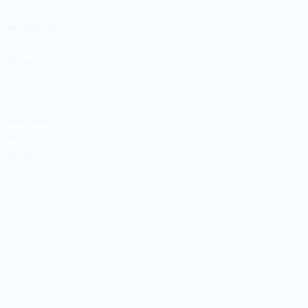
 Dụng Sơn Epoxy
àn Khác
D ĐINH NGÂN?
 Phúc
n Epoxy