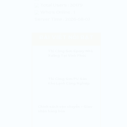
Total Users : 30179
Who's Online : 1
Server Time : 2026-08-07
BÀI VIẾT NỔI BẬT
Thi Công Sơn Epoxy Nhà
Xưởng Tại Vĩnh Phúc
Thi Công Sơn PU Sàn
Kho Lạnh Công Nghiệp
Chính sách vận chuyển – Giao
nhận hàng hóa