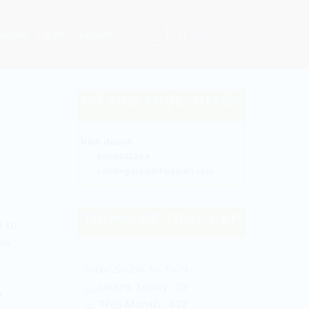
07:30 - 17:00
 DỤNG
TIN TỨC
LIÊN HỆ
HỖ TRỢ TRỰC TUYẾN
Kinh doanh
0909333344
cdinhnganpaint@gmail.com
THỐNG KÊ TRUY CẬP
u tư
âu
Users Today : 19
à
This Month : 422