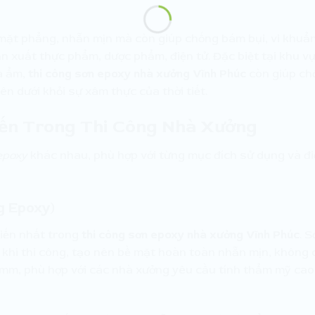
mặt phẳng, nhẵn mịn mà còn giúp chống bám bụi, vi khuẩn
n xuất thực phẩm, dược phẩm, điện tử. Đặc biệt tại khu v
ùa ẩm,
thi công sơn epoxy nhà xưởng Vĩnh Phúc
còn giúp ch
n dưới khỏi sự xâm thực của thời tiết.
iến Trong Thi Công Nhà Xưởng
epoxy
khác nhau, phù hợp với từng mục đích sử dụng và đ
g Epoxy)
biến nhất trong
thi công sơn epoxy nhà xưởng Vĩnh Phúc
. 
khi thi công, tạo nên bề mặt hoàn toàn nhẵn mịn, không 
-3mm, phù hợp với các nhà xưởng yêu cầu tính thẩm mỹ cao