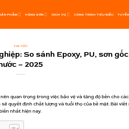
SẢN PHẨM
HÃNG SƠN
DỊCH VỤ
CÔNG TRÌNH TIÊU BIỂU
TUYỂN
TIN TỨC
ghiệp: So sánh Epoxy, PU, sơn gốc
nước – 2025
nên quan trọng trong việc bảo vệ và tăng độ bền cho các
 sẽ quyết định chất lượng và tuổi thọ của bề mặt. Bài viết
biến nhất hiện nay.