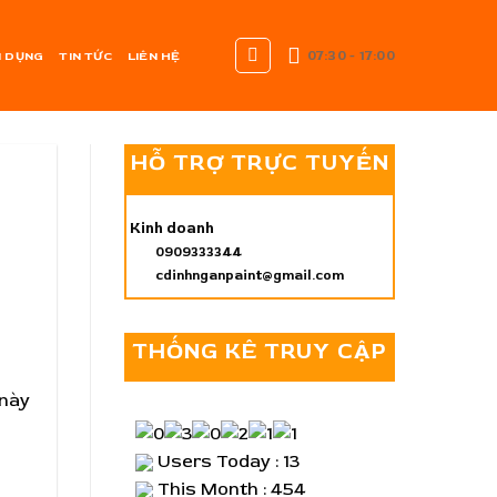
07:30 - 17:00
 DỤNG
TIN TỨC
LIÊN HỆ
HỖ TRỢ TRỰC TUYẾN
Kinh doanh
0909333344
cdinhnganpaint@gmail.com
THỐNG KÊ TRUY CẬP
 này
Users Today : 13
This Month : 454