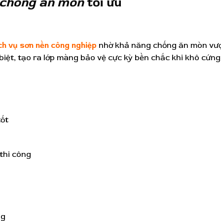
chống ăn mòn
tối ưu
ch vụ sơn nền công nghiệp
nhờ khả năng chống ăn mòn vư
 biệt, tạo ra lớp màng bảo vệ cực kỳ bền chắc khi khô cứng
ốt
 thi công
ng