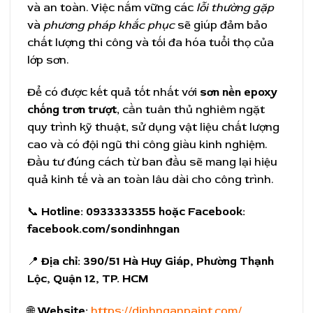
và an toàn. Việc nắm vững các
lỗi thường gặp
và
phương pháp khắc phục
sẽ giúp đảm bảo
chất lượng thi công và tối đa hóa tuổi thọ của
lớp sơn.
Để có được kết quả tốt nhất với
sơn nền epoxy
chống trơn trượt
, cần tuân thủ nghiêm ngặt
quy trình kỹ thuật, sử dụng vật liệu chất lượng
cao và có đội ngũ thi công giàu kinh nghiệm.
Đầu tư đúng cách từ ban đầu sẽ mang lại hiệu
quả kinh tế và an toàn lâu dài cho công trình.
📞
Hotline:
0933333355 hoặc Facebook:
facebook.com/sondinhngan
📍
Địa chỉ:
390/51 Hà Huy Giáp, Phường Thạnh
Lộc, Quận 12, TP. HCM
🌐
Website:
https://dinhnganpaint.com/