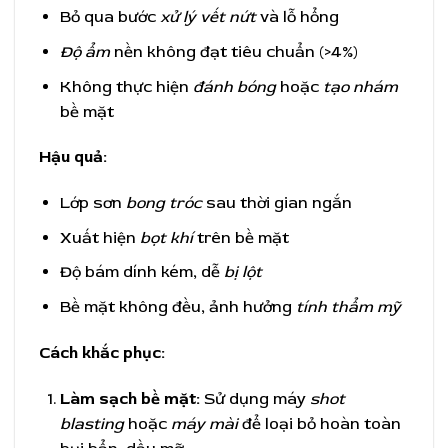
Bỏ qua bước
xử lý vết nứt
và lỗ hổng
Độ ẩm
nền không đạt tiêu chuẩn (>4%)
Không thực hiện
đánh bóng
hoặc
tạo nhám
bề mặt
Hậu quả:
Lớp sơn
bong tróc
sau thời gian ngắn
Xuất hiện
bọt khí
trên bề mặt
Độ bám dính kém, dễ
bị lột
Bề mặt không đều, ảnh hưởng
tính thẩm mỹ
Cách khắc phục:
Làm sạch bề mặt:
Sử dụng máy
shot
blasting
hoặc
máy mài
để loại bỏ hoàn toàn