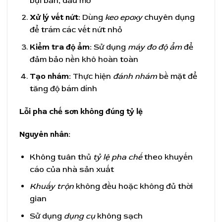
bụi bẩn, dầu mỡ
Xử lý vết nứt:
Dùng
keo epoxy
chuyên dụng
để trám các vết nứt nhỏ
Kiểm tra độ ẩm:
Sử dụng
máy đo độ ẩm
để
đảm bảo nền khô hoàn toàn
Tạo nhám:
Thực hiện
đánh nhám
bề mặt để
tăng độ bám dính
Lỗi pha chế sơn không đúng tỷ lệ
Nguyên nhân:
Không tuân thủ
tỷ lệ pha chế
theo khuyến
cáo của nhà sản xuất
Khuấy trộn
không đều hoặc không đủ thời
gian
Sử dụng
dụng cụ
không sạch