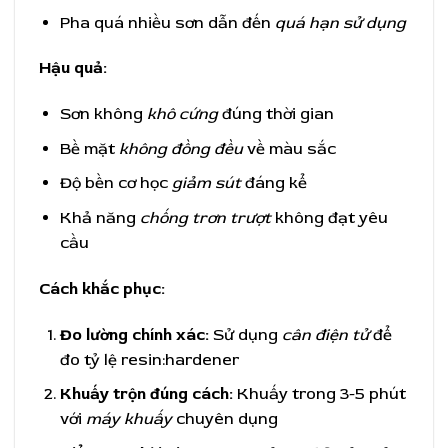
Pha quá nhiều sơn dẫn đến
quá hạn sử dụng
Hậu quả:
Sơn không
khô cứng
đúng thời gian
Bề mặt
không đồng đều
về màu sắc
Độ bền cơ học
giảm sút
đáng kể
Khả năng
chống trơn trượt
không đạt yêu
cầu
Cách khắc phục:
Đo lường chính xác:
Sử dụng
cân điện tử
để
đo tỷ lệ resin:hardener
Khuấy trộn đúng cách:
Khuấy trong 3-5 phút
với
máy khuấy
chuyên dụng