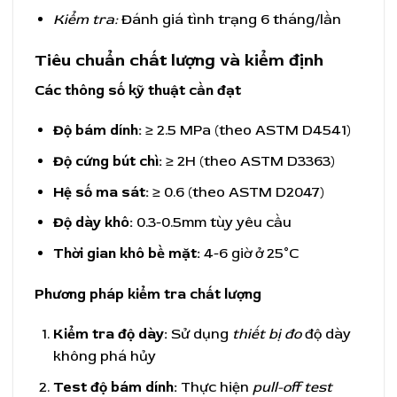
Kiểm tra:
Đánh giá tình trạng 6 tháng/lần
Tiêu chuẩn chất lượng và kiểm định
Các thông số kỹ thuật cần đạt
Độ bám dính:
≥ 2.5 MPa (theo ASTM D4541)
Độ cứng bút chì:
≥ 2H (theo ASTM D3363)
Hệ số ma sát:
≥ 0.6 (theo ASTM D2047)
Độ dày khô:
0.3-0.5mm tùy yêu cầu
Thời gian khô bề mặt:
4-6 giờ ở 25°C
Phương pháp kiểm tra chất lượng
Kiểm tra độ dày:
Sử dụng
thiết bị đo
độ dày
không phá hủy
Test độ bám dính:
Thực hiện
pull-off test