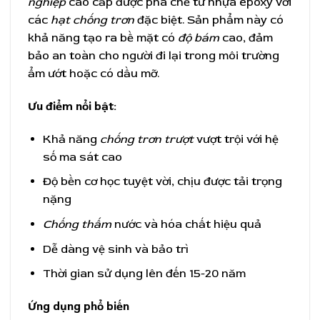
nghiệp
cao cấp được pha chế từ nhựa epoxy với
các
hạt chống trơn
đặc biệt. Sản phẩm này có
khả năng tạo ra bề mặt có
độ bám
cao, đảm
bảo an toàn cho người đi lại trong môi trường
ẩm ướt hoặc có dầu mỡ.
Ưu điểm nổi bật:
Khả năng
chống trơn trượt
vượt trội với hệ
số ma sát cao
Độ bền cơ học tuyệt vời, chịu được tải trọng
nặng
Chống thấm
nước và hóa chất hiệu quả
Dễ dàng vệ sinh và bảo trì
Thời gian sử dụng lên đến 15-20 năm
Ứng dụng phổ biến