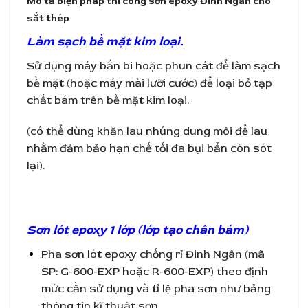
Mô tả biện pháp thi công sơn epoxy Đinh Ngân cho
sắt thép
Làm sạch bề mặt kim loại.
Sử dụng máy bắn bi hoặc phun cát để làm sạch
bề mặt (hoặc máy mài lưỡi cước) để loại bỏ tạp
chất bám trên bề mặt kim loại.
(có thể dùng khăn lau nhúng dung môi để lau
nhằm đảm bảo hạn chế tối đa bụi bẩn còn sót
lại).
Sơn lót epoxy 1 lớp (lớp tạo chân bám)
Pha sơn lót epoxy chống rỉ Đinh Ngân (mã
SP: G-600-EXP hoặc R-600-EXP) theo định
mức cần sử dụng và tỉ lệ pha sơn như bảng
thông tin kĩ thuật sơn.