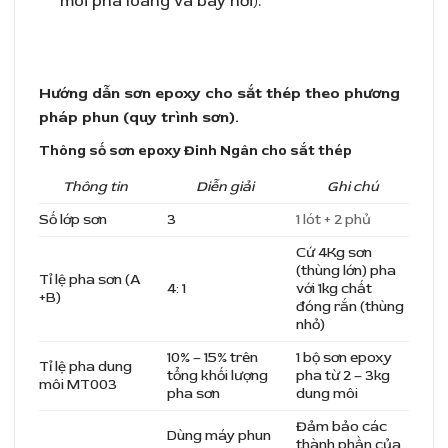
môi pha loãng và bay hơi).
Hướng dẫn sơn epoxy cho sắt thép theo phương
pháp phun (quy trình sơn).
Thông số sơn epoxy Đinh Ngân cho sắt thép
Thông tin
Diễn giải
Ghi chú
Số lớp sơn
3
1 lót + 2 phủ
Cứ 4Kg sơn
(thùng lớn) pha
Tỉ lệ pha sơn (A
4: 1
với 1kg chất
+B)
đóng rắn (thùng
nhỏ)
10% – 15% trên
1 bộ sơn epoxy
Tỉ lệ pha dung
tổng khối lượng
pha từ 2 – 3kg
môi MT003
pha sơn
dung môi
Đảm bảo các
Dùng máy phun
thành phần của