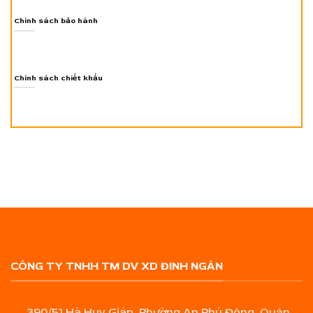
Chính sách bảo hành
Chính sách chiết khấu
CÔNG TY TNHH TM DV XD ĐINH NGÂN
390/51 Hà Huy Giáp, Phường An Phú Đông, Quận