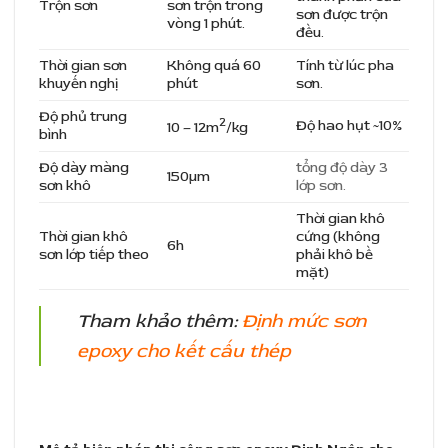
Trộn sơn
sơn trộn trong
sơn được trộn
vòng 1 phút.
đều.
Thời gian sơn
Không quá 60
Tính từ lúc pha
khuyến nghị
phút
sơn.
Độ phủ trung
2
Độ hao hụt ~10%
10 – 12m
/kg
bình
Độ dày màng
tổng độ dày 3
150µm
sơn khô
lớp sơn.
Thời gian khô
Thời gian khô
cứng (không
6h
sơn lớp tiếp theo
phải khô bề
mặt)
Tham khảo thêm:
Định mức sơn
epoxy cho kết cấu thép