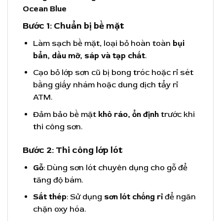
Ocean Blue
Bước 1: Chuẩn bị bề mặt
Làm sạch bề mặt, loại bỏ hoàn toàn
bụi
bẩn, dầu mỡ, sáp và tạp chất
.
Cạo bỏ lớp sơn cũ bị bong tróc hoặc rỉ sét
bằng giấy nhám hoặc dung dịch tẩy rỉ
ATM.
Đảm bảo bề mặt
khô ráo, ổn định
trước khi
thi công sơn.
Bước 2: Thi công lớp lót
Gỗ
: Dùng sơn lót chuyên dụng cho gỗ để
tăng độ bám.
Sắt thép
: Sử dụng
sơn lót chống rỉ
để ngăn
chặn oxy hóa.