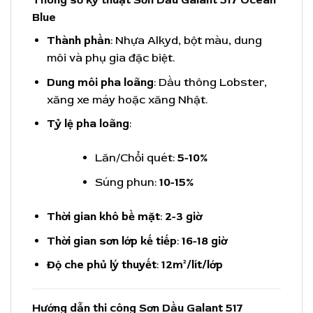
Thông số kỹ thuật Sơn Dầu Galant 517 Ocean
Blue
Thành phần
: Nhựa Alkyd, bột màu, dung
môi và phụ gia đặc biệt.
Dung môi pha loãng
: Dầu thông Lobster,
xăng xe máy hoặc xăng Nhật.
Tỷ lệ pha loãng
:
Lăn/Chổi quét:
5-10%
Súng phun:
10-15%
Thời gian khô bề mặt
:
2-3 giờ
Thời gian sơn lớp kế tiếp
:
16-18 giờ
Độ che phủ lý thuyết
:
12m²/lít/lớp
Hướng dẫn thi công Sơn Dầu Galant 517