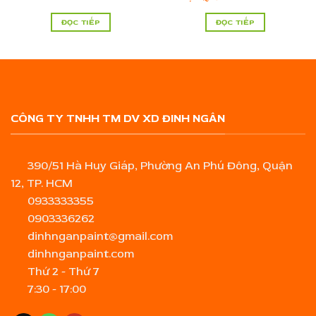
ĐỌC TIẾP
ĐỌC TIẾP
CÔNG TY TNHH TM DV XD ĐINH NGÂN
390/51 Hà Huy Giáp, Phường An Phú Đông, Quận
12, TP. HCM
0933333355
0903336262
dinhnganpaint@gmail.com
dinhnganpaint.com
Thứ 2 - Thứ 7
7:30 - 17:00