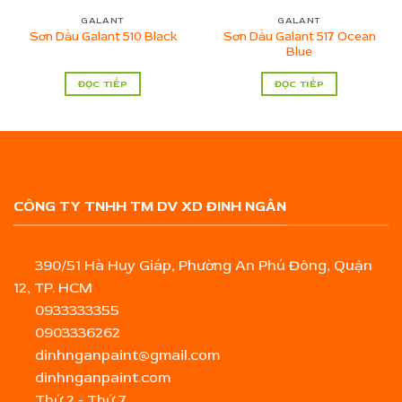
GALANT
GALANT
Sơn Dầu Galant 517 Ocean
Sơn Dầu Galant 510 Black
Blue
ĐỌC TIẾP
ĐỌC TIẾP
CÔNG TY TNHH TM DV XD ĐINH NGÂN
390/51 Hà Huy Giáp, Phường An Phú Đông, Quận
12, TP. HCM
0933333355
0903336262
dinhnganpaint@gmail.com
dinhnganpaint.com
Thứ 2 - Thứ 7