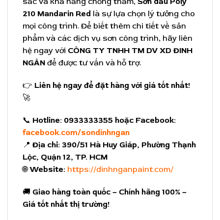
sắc và khả năng chống thấm,
Sơn dầu Poly
210 Mandarin Red
là sự lựa chọn lý tưởng cho
mọi công trình. Để biết thêm chi tiết về sản
phẩm và các dịch vụ sơn công trình, hãy liên
hệ ngay với
CÔNG TY TNHH TM DV XD ĐINH
NGÂN
để được tư vấn và hỗ trợ.
👉
Liên hệ ngay để đặt hàng với giá tốt nhất!
🚀
📞
Hotline:
0933333355 hoặc Facebook:
facebook.com/sondinhngan
📍
Địa chỉ:
390/51 Hà Huy Giáp, Phường Thạnh
Lộc, Quận 12, TP. HCM
🌐
Website:
https://dinhnganpaint.com/
🚚
Giao hàng toàn quốc – Chính hãng 100% –
Giá tốt nhất thị trường!