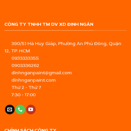
CÔNG TY TNHH TM DV XD ĐINH NGÂN
390/51 Hà Huy Giáp, Phường An Phú Đông, Quận
12, TP. HCM
0933333355
0903336262
dinhnganpaint@gmail.com
dinhnganpaint.com
Thứ 2 - Thứ 7
7:30 - 17:00
CHÍNH SÁCH CÔNG TY