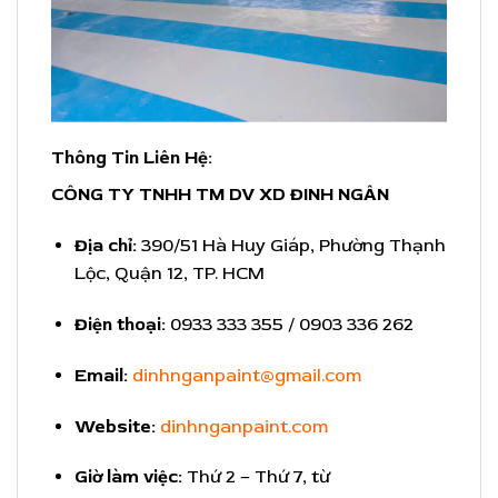
Thông Tin Liên Hệ:
CÔNG TY TNHH TM DV XD ĐINH NGÂN
Địa chỉ:
390/51 Hà Huy Giáp, Phường Thạnh
Lộc, Quận 12, TP. HCM
Điện thoại:
0933 333 355 / 0903 336 262
Email:
dinhnganpaint@gmail.com
Website:
dinhnganpaint.com
Giờ làm việc:
Thứ 2 – Thứ 7, từ