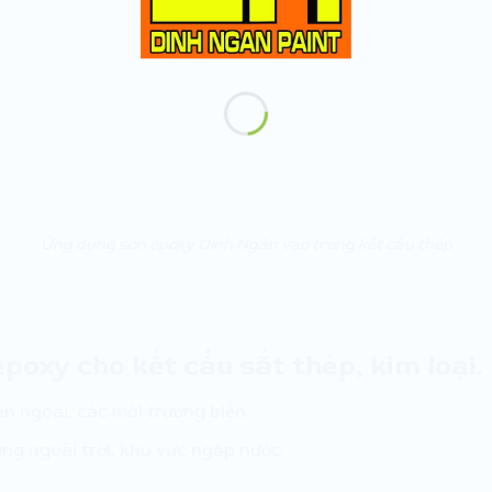
Ứng dụng sơn epoxy Đinh Ngân vào trong kết cấu thép
poxy cho kết cấu sắt thép, kim loại.
ên ngoài, các môi trường biển.
ng ngoài trời, khu vực ngập nước.