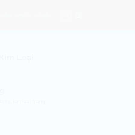
07:30 - 17:00
 DỤNG
TIN TỨC
LIÊN HỆ
Kim Loại
kg
hép, kim loại trong