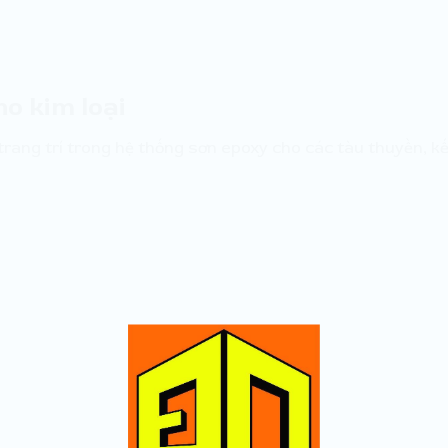
o kim loại
trang trí trong hệ thống sơn epoxy cho các tàu thuyền, k