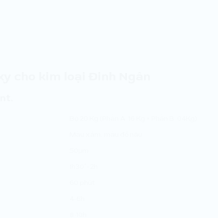
xy cho kim loại Đinh Ngân
nt.
Bộ 20 Kg (Phần A: 16 Kg + Phần B: 04Kg)
Màu xám, màu đỏ nâu.
50µm
1h30’- 2h
60 phút
4-6h
8-10h