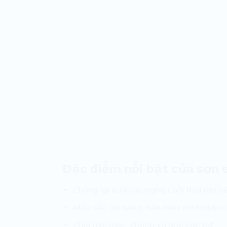
Đặc điểm nổi bật của sơn e
Chống lại sự khắc nghiệt bởi thời tiết b
Màu sắc đa dạng, bền màu với môi trườ
Chịu mài mòn, chống va đập cực tốt.