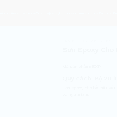
SẢN PHẨM
HÃNG SƠN
DỊCH VỤ
CÔNG TRÌNH TIÊU BIỂU
TUYỂN
TRANG CHỦ
/
SƠN EPOXY
Sơn Epoxy Cho 
Mã sản phẩm:
EXP
Quy cách:
Bộ 20 
Sơn epoxy cho bề mặt sắt t
và ngoài trời.