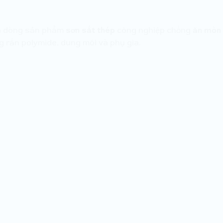
à dòng sản phẩm
sơn sắt thép
công nghiệp chống
ăn mòn 
 rắn polymide, dung môi và phụ gia.