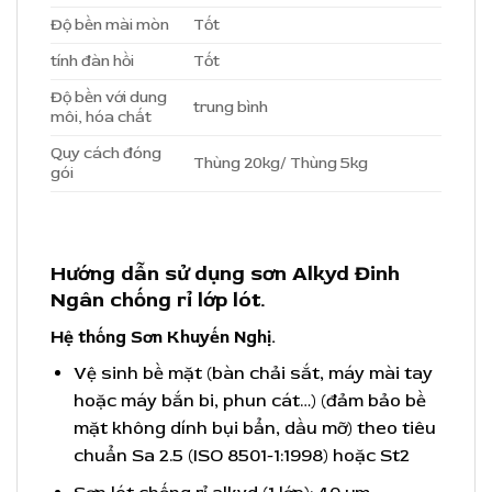
Độ bền mài mòn
Tốt
tính đàn hồi
Tốt
Độ bền với dung
trung bình
môi, hóa chất
Quy cách đóng
Thùng 20kg/ Thùng 5kg
gói
Hướng dẫn sử dụng sơn Alkyd Đinh
Ngân chống rỉ lớp lót.
Hệ thống Sơn Khuyến Nghị.
Vệ sinh bề mặt (bàn chải sắt, máy mài tay
hoặc máy bắn bi, phun cát…) (đảm bảo bề
mặt không dính bụi bẩn, dầu mỡ) theo tiêu
chuẩn Sa 2.5 (ISO 8501-1:1998) hoặc St2