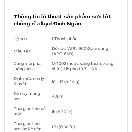
Thông tin kĩ thuật sản phẩm sơn lót
chống rỉ alkyd Đinh Ngân.
Hệ sơn
1 Thành phần
Đỏ nâu (APR-600)Xám sáng
Màu sắc
(APG-600)
Dung môi pha
MT002 (hoặc xăng thơm, xăng
loãng sơn
nhật)tỉ lệ pha từ 7 – 10%
Định mức sơn lý
2
10 – 12 (m
/kg)
thuyết
Độ dày màng
40µm
sơn
Thời gian khô bề
o
1h (ở 30
c)
mặt
Thời gian khô
o
12h (ở 30
c)
sơn lớp kế tiếp