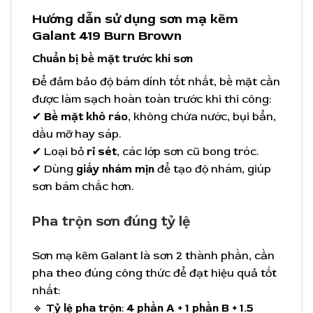
Hướng dẫn sử dụng sơn mạ kẽm
Galant 419 Burn Brown
Chuẩn bị bề mặt trước khi sơn
Để đảm bảo độ bám dính tốt nhất, bề mặt cần
được làm sạch hoàn toàn trước khi thi công:
✔
Bề mặt khô ráo
, không chứa nước, bụi bẩn,
dầu mỡ hay sáp.
✔ Loại bỏ
rỉ sét
, các lớp sơn cũ bong tróc.
✔ Dùng
giấy nhám mịn
để tạo độ nhám, giúp
sơn bám chắc hơn.
Pha trộn sơn đúng tỷ lệ
Sơn mạ kẽm Galant là sơn 2 thành phần, cần
pha theo đúng công thức để đạt hiệu quả tốt
nhất:
🔹
Tỷ lệ pha trộn
:
4 phần A + 1 phần B + 1.5