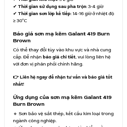
✔
Thời gian sử dụng sau pha trộn
: 3-4 giờ
✔
Thời gian sơn lớp kế tiếp
: 14-16 giờ ở nhiệt độ
≥ 30°C
Báo giá sơn mạ kẽm Galant 419 Burn
Brown
Có thể thay đổi tùy vào khu vực và nhà cung
cấp. Để nhận
báo giá chi tiết
, vui lòng liên hệ
với đơn vị phân phối chính hãng.
👉
Liên hệ ngay để nhận tư vấn và báo giá tốt
nhất!
Ứng dụng của sơn mạ kẽm Galant 419
Burn Brown
🔹 Sơn bảo vệ sắt thép, kết cấu kim loại trong
ngành công nghiệp.