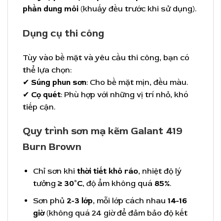
phần dung môi
(khuấy đều trước khi sử dụng).
Dụng cụ thi công
Tùy vào bề mặt và yêu cầu thi công, bạn có
thể lựa chọn:
✔
Súng phun sơn
: Cho bề mặt mịn, đều màu.
✔
Cọ quét
: Phù hợp với những vị trí nhỏ, khó
tiếp cận.
Quy trình sơn mạ kẽm Galant 419
Burn Brown
Chỉ sơn khi
thời tiết khô ráo
, nhiệt độ lý
tưởng
≥ 30°C
, độ ẩm không quá
85%
.
Sơn phủ
2-3 lớp
, mỗi lớp cách nhau
14-16
giờ
(không quá 24 giờ để đảm bảo độ kết