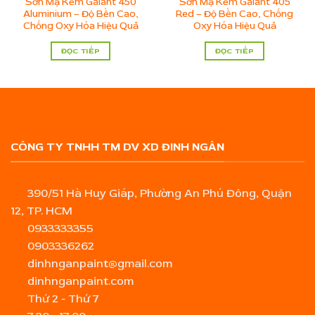
Sơn Mạ Kẽm Galant 450
Sơn Mạ Kẽm Galant 405
Aluminium – Độ Bền Cao,
Red – Độ Bền Cao, Chống
Chống Oxy Hóa Hiệu Quả
Oxy Hóa Hiệu Quả
ĐỌC TIẾP
ĐỌC TIẾP
CÔNG TY TNHH TM DV XD ĐINH NGÂN
390/51 Hà Huy Giáp, Phường An Phú Đông, Quận
12, TP. HCM
0933333355
0903336262
dinhnganpaint@gmail.com
dinhnganpaint.com
Thứ 2 - Thứ 7