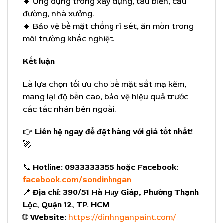
🔹 Ứng dụng trong xây dựng, tàu biển, cầu
đường, nhà xưởng.
🔹 Bảo vệ bề mặt chống rỉ sét, ăn mòn trong
môi trường khắc nghiệt.
Kết luận
Là lựa chọn tối ưu cho bề mặt sắt mạ kẽm,
mang lại độ bền cao, bảo vệ hiệu quả trước
các tác nhân bên ngoài.
👉
Liên hệ ngay để đặt hàng với giá tốt nhất!
🚀
📞
Hotline:
0933333355 hoặc Facebook:
facebook.com/sondinhngan
📍
Địa chỉ:
390/51 Hà Huy Giáp, Phường Thạnh
Lộc, Quận 12, TP. HCM
🌐
Website:
https://dinhnganpaint.com/