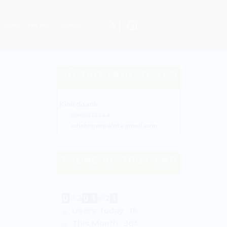
07:30 - 17:00
 DỤNG
TIN TỨC
LIÊN HỆ
HỖ TRỢ TRỰC TUYẾN
Kinh doanh
0909333344
cdinhnganpaint@gmail.com
THỐNG KÊ TRUY CẬP
Users Today : 18
This Month : 364