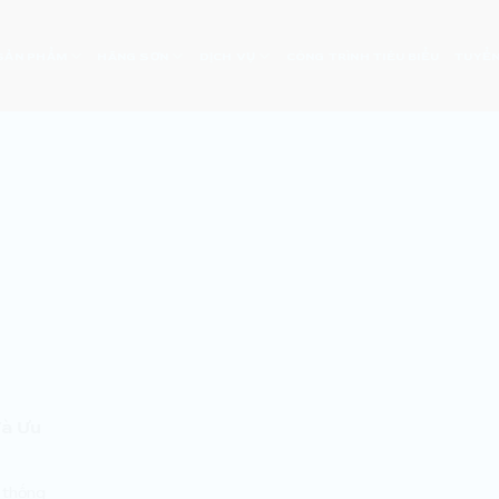
SẢN PHẨM
HÃNG SƠN
DỊCH VỤ
CÔNG TRÌNH TIÊU BIỂU
TUYỂN
Và Ưu
n thống