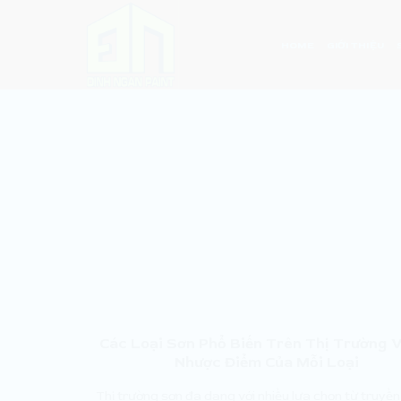
Skip
to
HOME
GIỚI THIỆU
content
Các Loại Sơn Phổ Biến Trên Thị Trường 
Nhược Điểm Của Mỗi Loại
Thị trường sơn đa dạng với nhiều lựa chọn từ truyề