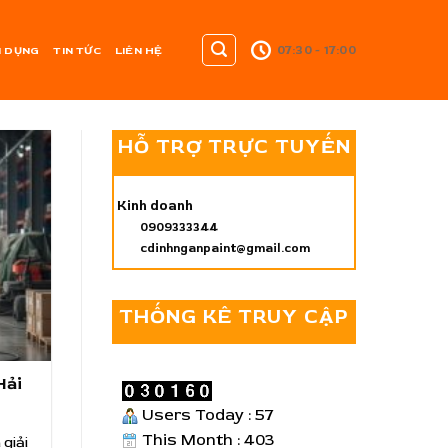
07:30 - 17:00
 DỤNG
TIN TỨC
LIÊN HỆ
HỖ TRỢ TRỰC TUYẾN
Kinh doanh
0909333344
cdinhnganpaint@gmail.com
THỐNG KÊ TRUY CẬP
Hải
Users Today : 57
This Month : 403
 giải