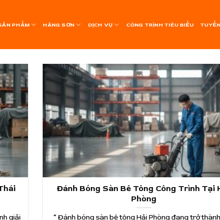
SẢN PHẨM
HÃNG SƠN
DỊCH VỤ
CÔNG TRÌNH TIÊU BIỂU
TUYỂN
Thái
Đánh Bóng Sàn Bê Tông Công Trình Tại 
Phòng
h giải
“ Đánh bóng sàn bê tông Hải Phòng đang trở thành