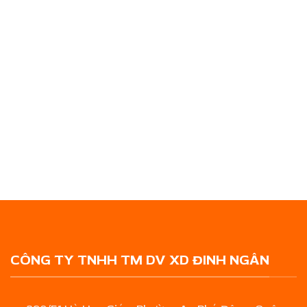
CÔNG TY TNHH TM DV XD ĐINH NGÂN