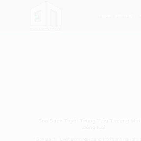
Skip
to
HOME
GIỚI THIỆU
content
Sơn Bạch Tuyết Trung Tâm Thương Mại
Đồng Nai
“ Sơn Bạch Tuyết Đồng Nai đang trở thành giải ph