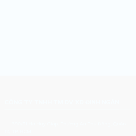
CÔNG TY TNHH TM DV XD ĐINH NGÂN
390/51 Hà Huy Giáp, Phường An Phú Đông, Quận
12, TP. HCM