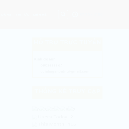
07:30 - 17:00
 DỤNG
TIN TỨC
LIÊN HỆ
HỖ TRỢ TRỰC TUYẾN
Kinh doanh
0909333344
cdinhnganpaint@gmail.com
THỐNG KÊ TRUY CẬP
Users Today : 2
This Month : 405