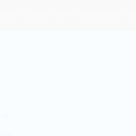
SẢN PHẨM
HÃNG SƠN
DỊCH VỤ
CÔNG TRÌNH TIÊU BIỂU
TUYỂN
 Tại
áp hàng