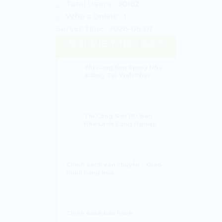
Total Users : 30162
Who's Online : 1
Server Time : 2026-08-07
BÀI VIẾT NỔI BẬT
Thi Công Sơn Epoxy Nhà
Xưởng Tại Vĩnh Phúc
Thi Công Sơn PU Sàn
Kho Lạnh Công Nghiệp
Chính sách vận chuyển – Giao
nhận hàng hóa
Chính sách bảo hành