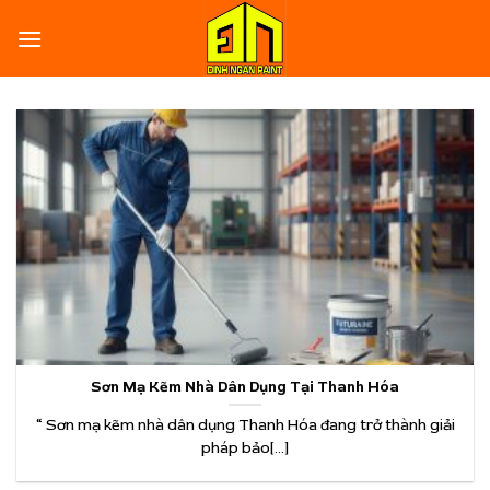
Skip
to
content
Sơn Mạ Kẽm Nhà Dân Dụng Tại Thanh Hóa
“ Sơn mạ kẽm nhà dân dụng Thanh Hóa đang trở thành giải
pháp bảo[...]