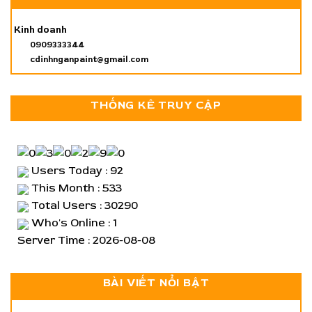
Kinh doanh
0909333344
cdinhnganpaint@gmail.com
THỐNG KÊ TRUY CẬP
Users Today : 92
This Month : 533
Total Users : 30290
Who's Online : 1
Server Time : 2026-08-08
BÀI VIẾT NỔI BẬT