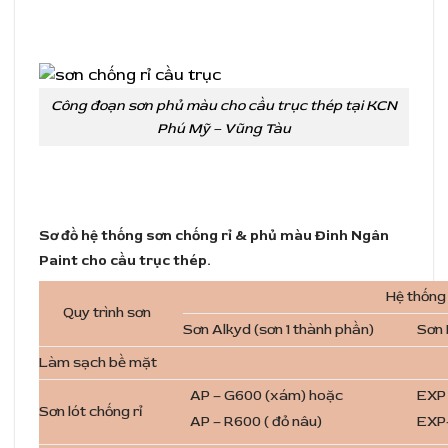
Công đoạn sơn phủ màu cho cầu trục thép tại KCN
Phú Mỹ – Vũng Tàu
Sơ đồ hệ thống sơn chống rỉ & phủ màu Đinh Ngân
Paint cho cầu trục thép.
Hệ thống
Quy trình sơn
Sơn Alkyd (sơn 1 thành phần)
Sơn 
Làm sạch bề mặt
AP – G600 (xám)
hoặc
EXP
Sơn lót chống rỉ
AP – R600 ( đỏ nâu)
EXP-