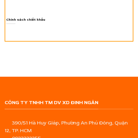
Chính sách chiết khấu
CÔNG TY TNHH TM DV XD ĐINH NGÂN
390/51 Hà Huy Giáp, Phường An Phú Đông, Quận
12, TP. HCM