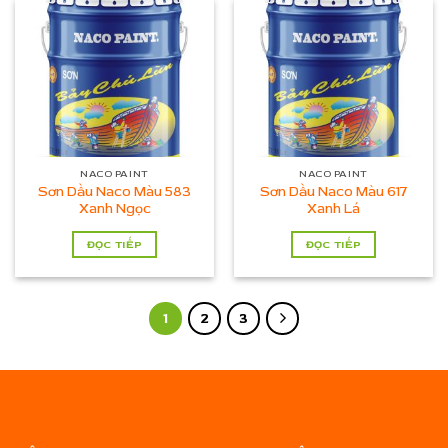
NACO PAINT
NACO PAINT
Sơn Dầu Naco Màu 583
Sơn Dầu Naco Màu 617
Xanh Ngọc
Xanh Lá
ĐỌC TIẾP
ĐỌC TIẾP
1
2
3