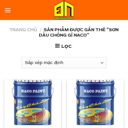
Skip
to
content
TRANG CHỦ
/
SẢN PHẨM ĐƯỢC GẮN THẺ “SƠN
DẦU CHỐNG GỈ NACO”
LỌC