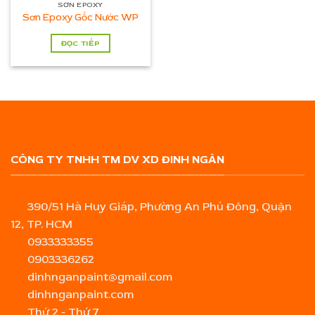
SƠN EPOXY
Sơn Epoxy Gốc Nước WP
ĐỌC TIẾP
CÔNG TY TNHH TM DV XD ĐINH NGÂN
390/51 Hà Huy Giáp, Phường An Phú Đông, Quận
12, TP. HCM
0933333355
0903336262
dinhnganpaint@gmail.com
dinhnganpaint.com
Thứ 2 - Thứ 7