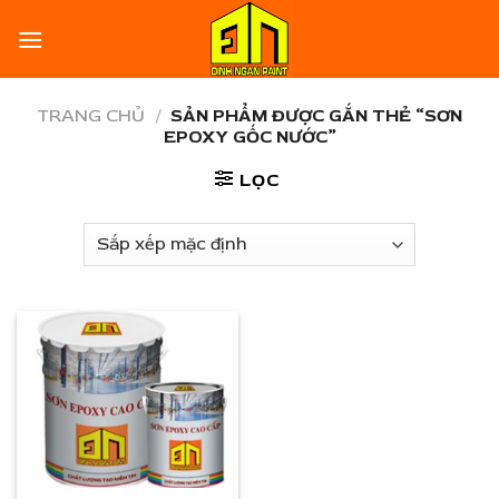
Skip
to
content
TRANG CHỦ
/
SẢN PHẨM ĐƯỢC GẮN THẺ “SƠN
EPOXY GỐC NƯỚC”
LỌC