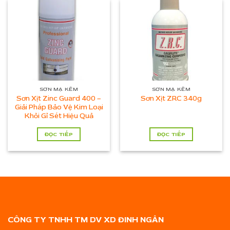
SƠN MẠ KẼM
SƠN MẠ KẼM
Sơn Xịt Zinc Guard 400 –
Sơn Xịt ZRC 340g
Giải Pháp Bảo Vệ Kim Loại
Khỏi Gỉ Sét Hiệu Quả
ĐỌC TIẾP
ĐỌC TIẾP
CÔNG TY TNHH TM DV XD ĐINH NGÂN