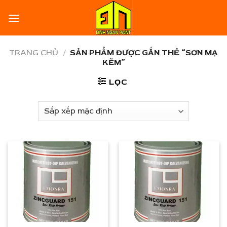
Skip
to
content
TRANG CHỦ
/
SẢN PHẨM ĐƯỢC GẮN THẺ “SƠN MẠ
KẼM”
LỌC