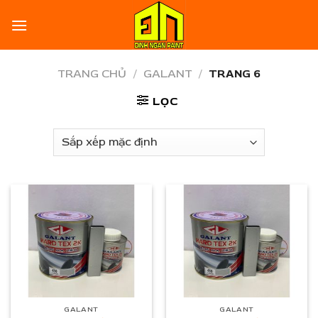
Skip
to
content
TRANG CHỦ
/
GALANT
/
TRANG 6
LỌC
GALANT
GALANT