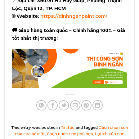
📍
Địa chỉ:
390/51 Hà Huy Giáp, Phường Thạnh
Lộc, Quận 12, TP. HCM
🌐
Website:
https://dinhnganpaint.com/
🚚
Giao hàng toàn quốc – Chính hãng 100% – Giá
tốt nhất thị trường!
This entry was posted in
Tin tức
and tagged
Cách chọn sơn
cho các bề mặt
,
Chọn nước sơn phù hợp
,
Lợi ích của sơn