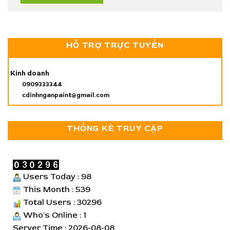
HỖ TRỢ TRỰC TUYẾN
Kinh doanh
0909333344
cdinhnganpaint@gmail.com
THỐNG KÊ TRUY CẬP
Users Today : 98
This Month : 539
Total Users : 30296
Who's Online : 1
Server Time : 2026-08-08