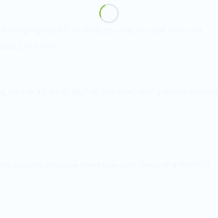
ài công nghiệp 6G sử dụng đầu hợp kim 30# hoặc 50#
t bụi, hút nước.
g nghiệp sử dụng đầu hợp kim 100#, thời gian mài khoảng
bê tông đã được mài bằng hóa chất tăng cứng Sikafllor