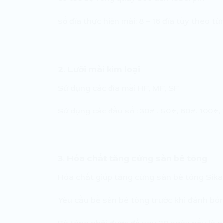
số đĩa thực hiện mài: 8 – 16 đĩa tùy theo từ
2. Lưỡi mài kim loại
Sử dụng các đĩa mài HF, MF, SF
Sử dụng các đầu số : 30# , 50#, 60#, 100#
3. Hóa chất tăng cứng sàn bê tông
Hóa chất giúp tăng cứng sàn bê tông Sikaf
Yêu cầu bề sàn bê tông trước khi đánh bón
Bê tông phải được đổ sau 28 ngày nếu là 