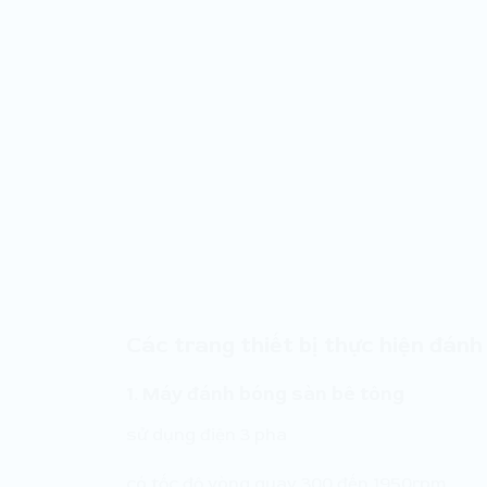
Các trang thiết bị thực hiện đánh
1. Máy đánh bóng sàn bê tông
sử dụng điện 3 pha
có tốc độ vòng quay 300 đến 1950rpm