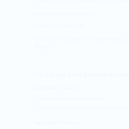
Đã được xoa nền bằng máy
Độ mác tối thiểu từ 250.
Nếu nền bê tông quá xấu, hoặc không đủ đ
(hoặc pu)
Chi tiết quy trình đánh bóng sàn 
Công tác chuẩn bị.
Kiểm tra bề mặt sàn bê tông
Cắt các đường nứt lớn và trám trét bằn
Công tác thi công.