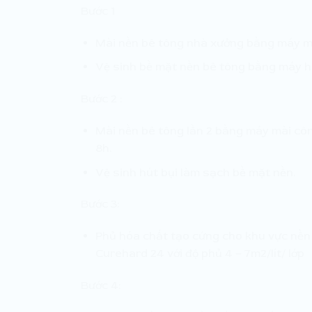
Bước 1
Mài nền bê tông nhà xưởng bằng máy m
Vệ sinh bề mặt nền bê tông bằng máy hú
Bước 2 :
Mài nền bê tông lần 2 bằng máy mài côn
8h.
Vệ sinh hút bụi làm sạch bề mặt nền.
Bước 3:
Phủ hóa chất tạo cứng cho khu vực nền 
Curehard 24 với độ phủ 4 – 7m2/lít/ lớp
Bước 4: