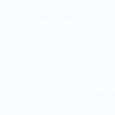
Mài sàn bằng đĩa đầu số 300# kết hợp v
nhẵn sàn.
Vệ sinh bề mặt sàn (hút bụi , hút ẩm)
Bước 5:
Đánh bóng sàn bê tông khô bằng máy mà
1500#, 3000#
Vệ sinh sạch sẽ, tiến hành phun lớp ph
Bước 6:
Dùng máy đánh tốc độ 1500 rpm – 2500
tông và tạo độ bóng hoàn thiện.
Vệ sinh sạch sẽ hoàn thiện công quá trì