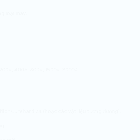
ng loại máy.
, 200#, 400#, 800#, 1500#, 3000#
llor Curehard 24 (hoặc các vật liệu tương đương).
g.
sàn mới