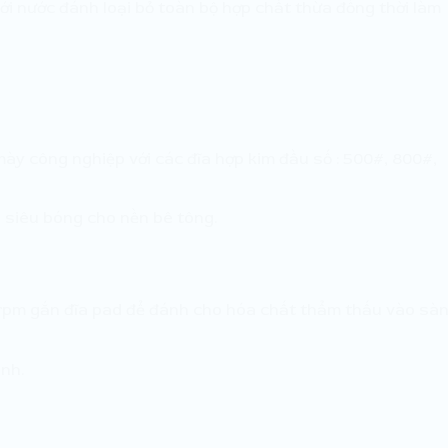
ới nước đánh loại bỏ toàn bộ hợp chất thừa đồng thời làm
y công nghiệp với các đĩa hợp kim đầu số : 500#, 800#,
ủ siêu bóng cho nền bê tông.
rpm gắn đĩa pad để đánh cho hóa chất thẩm thấu vào sàn
nh.