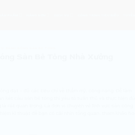
SẢN PHẨM
HÃNG SƠN
DỊCH VỤ
CÔNG TRÌNH TIÊU BIỂU
TUYỂN
VỤ
,
ĐÁNH BÓNG SÀN BÊ TÔNG
Bóng Sàn Bê Tông Nhà Xưởng
ng đạt – đủ các tiêu chí về thẩm mỹ, công năng. Để làm
ẩn kết cấu sàn bê tông thì yếu tố tuân thủ và thực hiện đ
g
là rất quan trọng. Là đơn vị chuyên về lĩnh vực sàn công
ghiệm kĩ thuật để bạn có cái nhìn tổng quan, tham khảo h