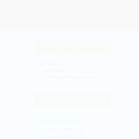
07:30 - 17:00
 DỤNG
TIN TỨC
LIÊN HỆ
HỖ TRỢ TRỰC TUYẾN
Kinh doanh
0909333344
cdinhnganpaint@gmail.com
THỐNG KÊ TRUY CẬP
úng
oặc
Users Today : 33
This Month : 379