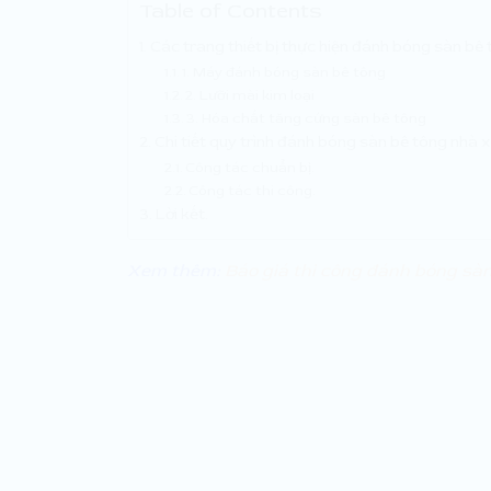
Table of Contents
Các trang thiết bị thực hiện đánh bóng sàn bê 
1. Máy đánh bóng sàn bê tông
2. Lưỡi mài kim loại
3. Hóa chất tăng cứng sàn bê tông
Chi tiết quy trình đánh bóng sàn bê tông nhà 
Công tác chuẩn bị.
Công tác thi công.
Lời kết.
Xem thêm:
Báo giá thi công đánh bóng sà