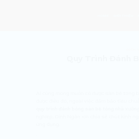
Skip
to
HOME
GIỚI THIỆU
content
DỊCH 
Quy Trình Đánh 
Ai cũng mong muốn có được sàn bê tông bó
được điều đó, ngoài việc đảm bảo tiêu chu
quy trình đánh bóng sàn bê tông nhà xưởn
nghiệp, Đinh Ngân xin chia sẻ chút kinh n
ứng dụng.