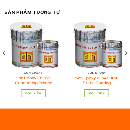
SẢN PHẨM TƯƠNG TỰ
SƠN EPOXY
SƠN EPOXY
Sơn Epoxy 1098W
Sơn Epoxy 1015AS Anti
Conducting Primer
Static Coating
ĐỌC TIẾP
ĐỌC TIẾP