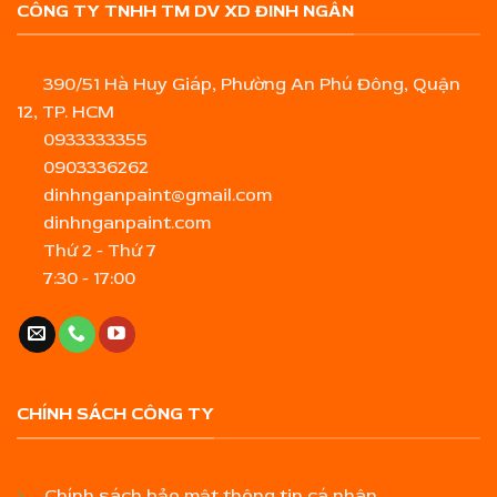
CÔNG TY TNHH TM DV XD ĐINH NGÂN
390/51 Hà Huy Giáp, Phường An Phú Đông, Quận
12, TP. HCM
0933333355
0903336262
dinhnganpaint@gmail.com
dinhnganpaint.com
Thứ 2 - Thứ 7
7:30 - 17:00
CHÍNH SÁCH CÔNG TY
Chính sách bảo mật thông tin cá nhân