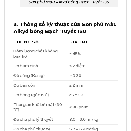
Sơn phủ màu Alkyd bóng Bạch Tuyết 130
3. Thông số kỹ thuật của Sơn phủ màu
Alkyd bóng Bạch Tuyết 130
THÔNG SỐ
GIÁ TRỊ
Hàm lượng chất không
≥ 45%
bay hơi
Độ bám dính
≤ 2 điểm
Độ cứng (Konig)
≥ 0.30
Độ bền uốn
≤ 2 mm
Độ bóng (góc 60°)
≥ 75 G.U
Thời gian khô bề mặt (30
≤ 30 phút
°C)
Độ che phủ lý thuyết
8.0 – 9.0 m²/kg
Độ che phủ thực tế
5.7 – 6.4 m²/kg