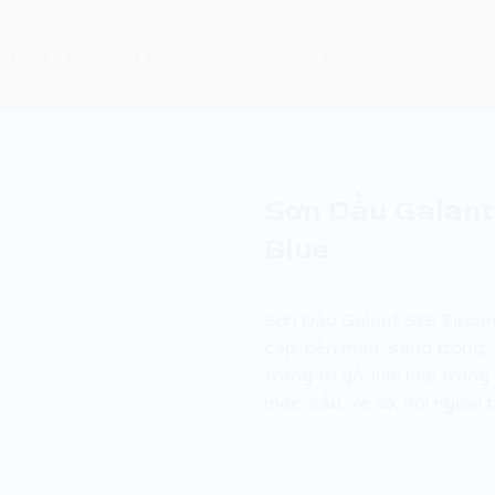
SẢN PHẨM
HÃNG SƠN
DỊCH VỤ
CÔNG TRÌNH TIÊU BIỂU
TUYỂN
TRANG CHỦ
/
GALANT
Sơn Dầu Galant
Blue
Sơn Dầu Galant 529 Zircon
cấp, bền màu, sang trọng, 
trang trí gỗ, kim loại tron
móc, cầu, xe cộ, nội ngoại 