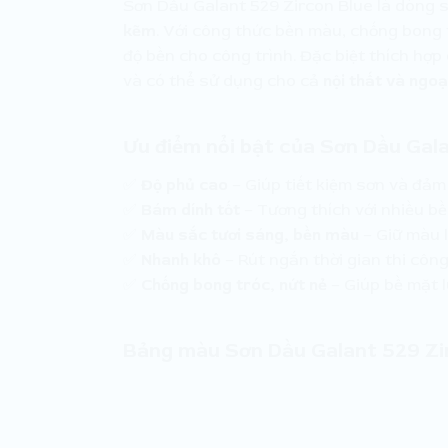
Sơn Dầu Galant 529 Zircon Blue là dòng s
kẽm
. Với công thức bền màu, chống bong 
độ bền cho công trình. Đặc biệt thích hợ
và có thể sử dụng cho cả
nội thất và ngoạ
Ưu điểm nổi bật của Sơn Dầu Gal
✅
Độ phủ cao
– Giúp tiết kiệm sơn và đảm
✅
Bám dính tốt
– Tương thích với nhiều b
✅
Màu sắc tươi sáng, bền màu
– Giữ màu l
✅
Nhanh khô
– Rút ngắn thời gian thi công
✅
Chống bong tróc, nứt nẻ
– Giúp bề mặt l
Bảng màu Sơn Dầu Galant 529 Zi