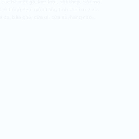
í các bề mặt
gỗ, kim loại, sắt thép, sắt mạ
 sơn bóng đẹp, giúp tăng tính thẩm mỹ và
 cộ, bàn ghế, cửa đi, cửa sổ, hàng rào…