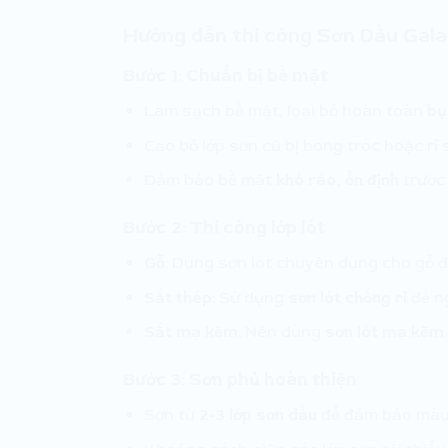
Hướng dẫn thi công Sơn Dầu Gala
Bước 1: Chuẩn bị bề mặt
Làm sạch bề mặt, loại bỏ hoàn toàn
bụ
Cạo bỏ lớp sơn cũ bị bong tróc hoặc rỉ
Đảm bảo bề mặt
khô ráo, ổn định
trước 
Bước 2: Thi công lớp lót
Gỗ
: Dùng sơn lót chuyên dụng cho gỗ 
Sắt thép
: Sử dụng
sơn lót chống rỉ
để n
Sắt mạ kẽm
: Nên dùng
sơn lót mạ kẽm
Bước 3: Sơn phủ hoàn thiện
Sơn từ
2-3 lớp sơn dầu
để đảm bảo màu 