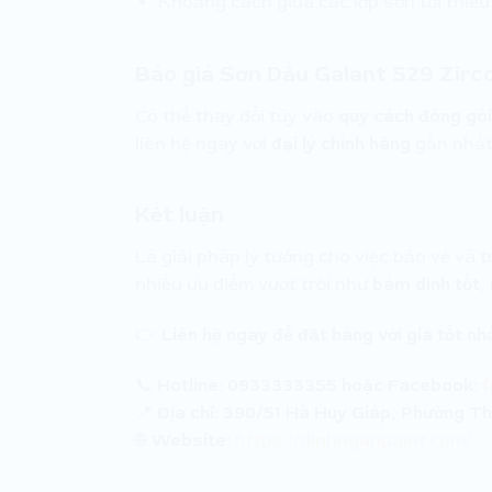
Khoảng cách giữa các lớp sơn tối thiể
Báo giá Sơn Dầu Galant 529 Zirc
Có thể thay đổi tùy vào
quy cách đóng gói,
liên hệ ngay với
đại lý chính hãng
gần nhất
Kết luận
Là giải pháp lý tưởng cho việc bảo vệ và 
nhiều ưu điểm vượt trội như
bám dính tốt,
👉
Liên hệ ngay để đặt hàng với giá tốt nh
📞
Hotline:
0933333355 hoặc Facebook:
📍
Địa chỉ:
390/51 Hà Huy Giáp, Phường Th
🌐
Website:
https://dinhnganpaint.com/