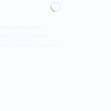
t 529 Zircon Blue
 môi và phụ gia đặc biệt.
r, xăng xe máy hoặc xăng Nhật.