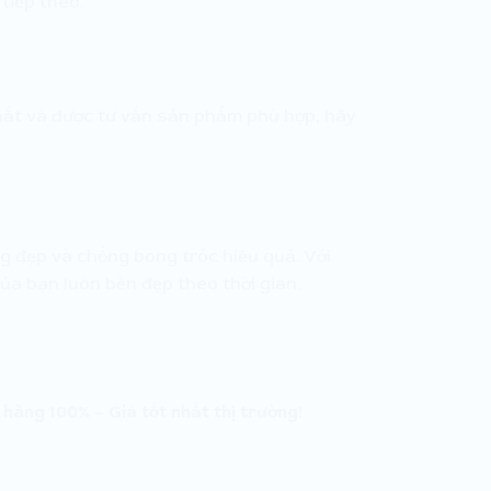
tiếp theo.
nhất và được tư vấn sản phẩm phù hợp, hãy
ng đẹp và chống bong tróc hiệu quả. Với
ủa bạn luôn bền đẹp theo thời gian.
 hãng 100% – Giá tốt nhất thị trường!