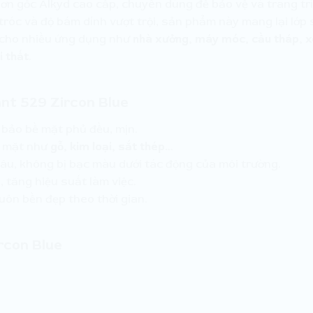
ơn gốc Alkyd cao cấp, chuyên dùng để bảo vệ và trang tr
tróc và độ bám dính vượt trội, sản phẩm này mang lại lớp
p cho nhiều ứng dụng như
nhà xưởng, máy móc, cầu tháp, xe
i thất
.
ant 529 Zircon Blue
 bảo bề mặt phủ đều, mịn.
ề mặt như
gỗ, kim loại, sắt thép…
âu, không bị bạc màu dưới tác động của môi trường.
, tăng hiệu suất làm việc.
uôn bền đẹp theo thời gian.
rcon Blue