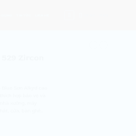
07:30 - 17:00
 DỤNG
TIN TỨC
LIÊN HỆ
 529 Zircon
 Blue Sơn Alkyd cao
thích hợp bảo vệ và
g nhà xưởng, máy
thất, cửa, bàn ghế…