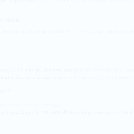
u
16-18 giờ
để đảm bảo sơn khô hoàn toàn trước khi sơn lớp 
on Blue
 khu vực và đại lý phân phối
. Để nhận báo giá chính xác 
.
trang trí bề mặt
gỗ, kim loại
, mang lại lớp sơn bền màu, sá
 nhanh khô, độ phủ cao
, sản phẩm này sẽ giúp công trình c
ất!
🚀
facebook.com/sondinhngan
ạnh Lộc, Quận 12, TP. HCM
🚚
Giao hàng toàn quốc – Chính