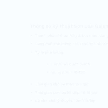
Thông số kỹ thuật Sơn Dầu Galan
Thành phần
: Nhựa Alkyd, bột màu, dung
Dung môi pha loãng
: Dầu thông Lobste
Tỷ lệ pha loãng
:
Lăn/Chổi quét:
5-10%
Súng phun:
10-15%
Thời gian khô bề mặt
:
2-3 giờ
Thời gian sơn lớp kế tiếp
:
16-18 giờ
Độ che phủ lý thuyết
:
12m²/lít/lớp