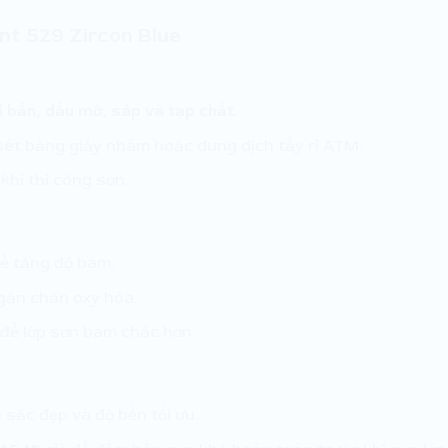
nt 529 Zircon Blue
i bẩn, dầu mỡ, sáp và tạp chất
.
 sét bằng giấy nhám hoặc dung dịch tẩy rỉ ATM.
khi thi công sơn.
để tăng độ bám.
găn chặn oxy hóa.
để lớp sơn bám chắc hơn.
sắc đẹp và độ bền tối ưu.