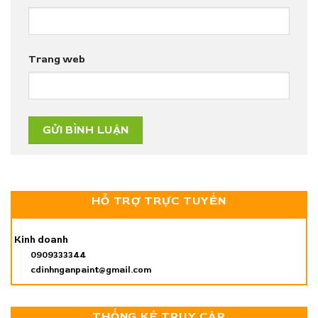
Trang web
HỖ TRỢ TRỰC TUYẾN
Kinh doanh
0909333344
cdinhnganpaint@gmail.com
THỐNG KÊ TRUY CẬP