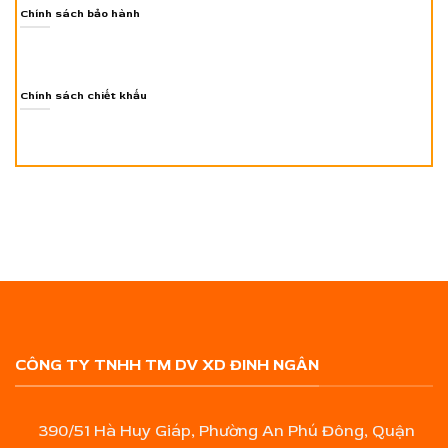
Chính sách bảo hành
Chính sách chiết khấu
CÔNG TY TNHH TM DV XD ĐINH NGÂN
390/51 Hà Huy Giáp, Phường An Phú Đông, Quận