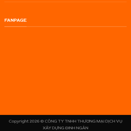
FANPAGE
Copyright 2026 ©
CÔNG TY TNHH THƯƠNG MẠI DỊCH VỤ
XÂY DỰNG ĐINH NGÂN