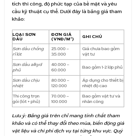
tích thi công, độ phức tạp của bề mặt và yêu
cầu kỹ thuật cụ thể. Dưới đây là bảng giá tham
khảo:
LOẠI SƠN
ĐƠN GIÁ
GHI CHÚ
DẦU
(VNĐ/M²)
Sơn dầu chống
25.000 –
Giá chưa bao gồm
rỉ lót
35.000
vật tư
Sơn dầu alkyd
40.000 –
Bao gồm 1-2 lớp phủ
phủ
60.000
Sơn dầu chịu
80.000 –
Áp dụng cho thiết bị
nhiệt
120.000
nhiệt độ cao
Thi công trọn
70.000 –
Bao gồm vật tư và
gói (lót + phủ)
100.000
nhân công
Lưu ý: Bảng giá trên chỉ mang tính chất tham
khảo và có thể thay đổi theo mùa, biến động giá
vật liệu và chi phí dịch vụ tại từng khu vực. Quý