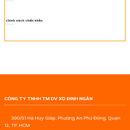
Chính sách chiết khấu
CÔNG TY TNHH TM DV XD ĐINH NGÂN
390/51 Hà Huy Giáp, Phường An Phú Đông, Quận
12, TP. HCM