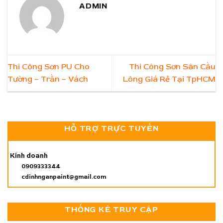
ADMIN
Thi Công Sơn PU Cho
Thi Công Sơn Sân Cầu
Tường – Trần – Vách
Lông Giá Rẻ Tại TpHCM
HỖ TRỢ TRỰC TUYẾN
Kinh doanh
0909333344
cdinhnganpaint@gmail.com
THỐNG KÊ TRUY CẬP