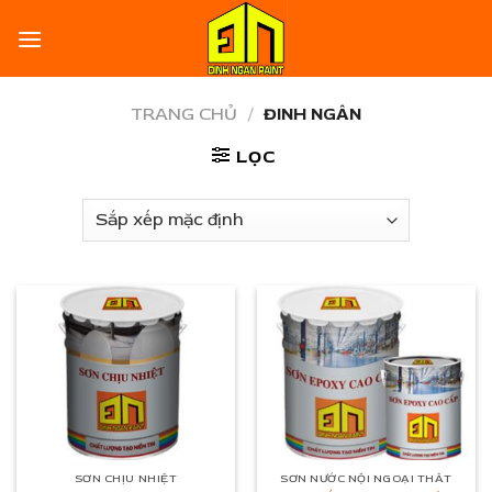
Skip
to
content
TRANG CHỦ
/
ĐINH NGÂN
LỌC
SƠN CHỊU NHIỆT
SƠN NƯỚC NỘI NGOẠI THẤT