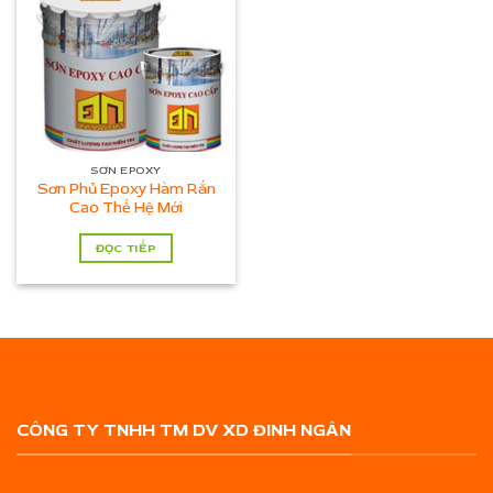
SƠN EPOXY
Sơn Phủ Epoxy Hàm Rắn
Cao Thế Hệ Mới
ĐỌC TIẾP
CÔNG TY TNHH TM DV XD ĐINH NGÂN