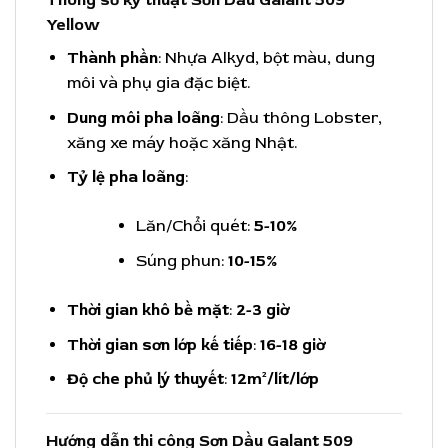
Thông số kỹ thuật Sơn Dầu Galant 509
Yellow
Thành phần
: Nhựa Alkyd, bột màu, dung
môi và phụ gia đặc biệt.
Dung môi pha loãng
: Dầu thông Lobster,
xăng xe máy hoặc xăng Nhật.
Tỷ lệ pha loãng
:
Lăn/Chổi quét:
5-10%
Súng phun:
10-15%
Thời gian khô bề mặt
:
2-3 giờ
Thời gian sơn lớp kế tiếp
:
16-18 giờ
Độ che phủ lý thuyết
:
12m²/lít/lớp
Hướng dẫn thi công Sơn Dầu Galant 509