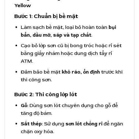
Yellow
Bước 1: Chuẩn bị bề mặt
Làm sạch bề mặt, loại bỏ hoàn toàn
bụi
bẩn, dầu mỡ, sáp và tạp chất
.
Cạo bỏ lớp sơn cũ bị bong tróc hoặc rỉ sét
bằng giấy nhám hoặc dung dịch tẩy rỉ
ATM.
Đảm bảo bề mặt
khô ráo, ổn định
trước khi
thi công sơn.
Bước 2: Thi công lớp lót
Gỗ
: Dùng sơn lót chuyên dụng cho gỗ để
tăng độ bám.
Sắt thép
: Sử dụng
sơn lót chống rỉ
để ngăn
chặn oxy hóa.