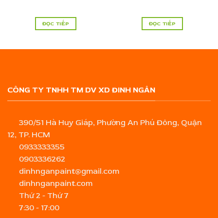
ĐỌC TIẾP
ĐỌC TIẾP
CÔNG TY TNHH TM DV XD ĐINH NGÂN
390/51 Hà Huy Giáp, Phường An Phú Đông, Quận
12, TP. HCM
0933333355
0903336262
dinhnganpaint@gmail.com
dinhnganpaint.com
Thứ 2 - Thứ 7
7:30 - 17:00