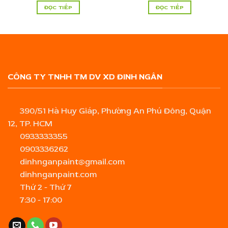
ĐỌC TIẾP
ĐỌC TIẾP
CÔNG TY TNHH TM DV XD ĐINH NGÂN
390/51 Hà Huy Giáp, Phường An Phú Đông, Quận
12, TP. HCM
0933333355
0903336262
dinhnganpaint@gmail.com
dinhnganpaint.com
Thứ 2 - Thứ 7
7:30 - 17:00