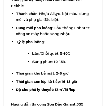
Thông số kỹ thuật Sơn Dầu Galant 555
Pebble
Thành phần
: Nhựa Alkyd, bột màu, dung
môi và phụ gia đặc biệt.
Dung môi pha loãng
: Dầu thông Lobster,
xăng xe máy hoặc xăng Nhật.
Tỷ lệ pha loãng
:
Lăn/Chổi quét:
5-10%
Súng phun:
10-15%
Thời gian khô bề mặt
:
2-3 giờ
Thời gian sơn lớp kế tiếp
:
16-18 giờ
Độ che phủ lý thuyết
:
12m²/lít/lớp
Hướng dẫn thi công Sơn Dầu Galant 555