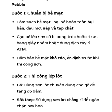
Pebble
Bước 1: Chuẩn bị bề mặt
Làm sạch bề mặt, loại bỏ hoàn toàn
bụi
bẩn, dầu mỡ, sáp và tạp chất
.
Cạo bỏ lớp sơn cũ bị bong tróc hoặc rỉ sét
bằng giấy nhám hoặc dung dịch tẩy rỉ
ATM.
Đảm bảo bề mặt
khô ráo, ổn định
trước khi
thi công sơn.
Bước 2: Thi công lớp lót
Gỗ
: Dùng sơn lót chuyên dụng cho gỗ để
tăng độ bám.
Sắt thép
: Sử dụng
sơn lót chống rỉ
để ngăn
chặn oxy hóa.