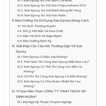
Sơn Epoxy So Với Gạch Ceramic
Sơn Epoxy So Với Sơn Polyurethane (PU)
Sơn Epoxy So Với Đánh Bóng Bê Tông
Sơn Epoxy So Với Sơn Nước
Bảo Dưỡng Và Sử Dụng Sàn Epoxy Đúng Cách
Vệ Sinh Thường Xuyên
Xử Lý Vết Bẩn Và Hóa Chất
Bảo Vệ Khỏi Va Đập Mạnh
Bảo Dưỡng Định Kỳ
Giải Đáp Các Câu Hỏi Thường Gặp Về Sơn
Epoxy
Sơn Epoxy Có Độc Hại Không?
Thời Gian Thi Công Sơn Epoxy Mất Bao Lâu?
Sơn Epoxy Có Thể Thi Công Cho Nền Cũ
Không?
Chi Phí Thi Công Sơn Epoxy Có Đắt Không?
Sơn Epoxy Có Chịu Được Nhiệt Độ Cao
Không?
Vì Sao Nên Chọn CÔNG TY TNHH TM DV XD
ĐINH NGÂN?
Đội Ngũ Kỹ Thuật Chuyên Nghiệp