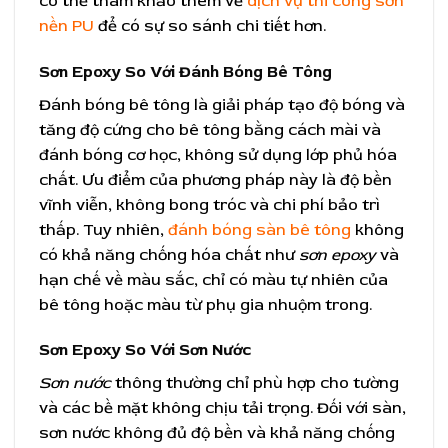
có thể tham khảo thêm về
dịch vụ thi công sơn
nền PU
để có sự so sánh chi tiết hơn.
Sơn Epoxy So Với Đánh Bóng Bê Tông
Đánh bóng bê tông là giải pháp tạo độ bóng và
tăng độ cứng cho bê tông bằng cách mài và
đánh bóng cơ học, không sử dụng lớp phủ hóa
chất. Ưu điểm của phương pháp này là độ bền
vĩnh viễn, không bong tróc và chi phí bảo trì
thấp. Tuy nhiên,
đánh bóng sàn bê tông
không
có khả năng chống hóa chất như
sơn epoxy
và
hạn chế về màu sắc, chỉ có màu tự nhiên của
bê tông hoặc màu từ phụ gia nhuộm trong.
Sơn Epoxy So Với Sơn Nước
Sơn nước
thông thường chỉ phù hợp cho tường
và các bề mặt không chịu tải trọng. Đối với sàn,
sơn nước không đủ độ bền và khả năng chống