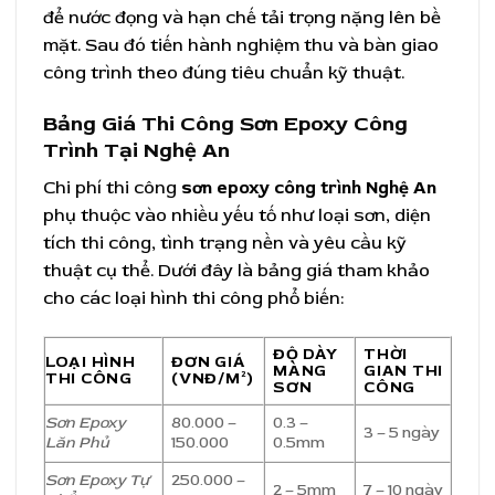
để nước đọng và hạn chế tải trọng nặng lên bề
mặt. Sau đó tiến hành nghiệm thu và bàn giao
công trình theo đúng tiêu chuẩn kỹ thuật.
Bảng Giá Thi Công Sơn Epoxy Công
Trình Tại Nghệ An
Chi phí thi công
sơn epoxy công trình Nghệ An
phụ thuộc vào nhiều yếu tố như loại sơn, diện
tích thi công, tình trạng nền và yêu cầu kỹ
thuật cụ thể. Dưới đây là bảng giá tham khảo
cho các loại hình thi công phổ biến:
ĐỘ DÀY
THỜI
LOẠI HÌNH
ĐƠN GIÁ
MÀNG
GIAN THI
THI CÔNG
(VNĐ/M²)
SƠN
CÔNG
Sơn Epoxy
80.000 –
0.3 –
3 – 5 ngày
Lăn Phủ
150.000
0.5mm
Sơn Epoxy Tự
250.000 –
2 – 5mm
7 – 10 ngày