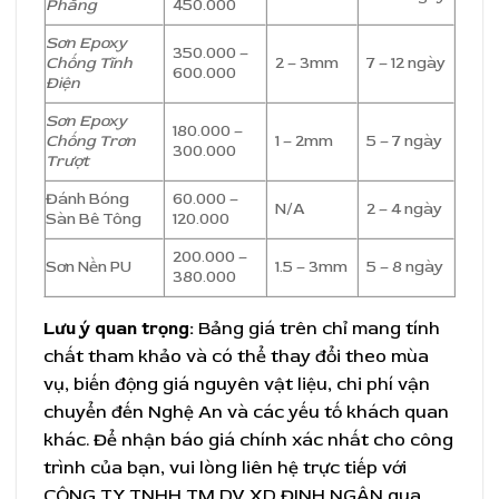
Phẳng
450.000
Sơn Epoxy
350.000 –
Chống Tĩnh
2 – 3mm
7 – 12 ngày
600.000
Điện
Sơn Epoxy
180.000 –
Chống Trơn
1 – 2mm
5 – 7 ngày
300.000
Trượt
Đánh Bóng
60.000 –
N/A
2 – 4 ngày
Sàn Bê Tông
120.000
200.000 –
Sơn Nền PU
1.5 – 3mm
5 – 8 ngày
380.000
Lưu ý quan trọng:
Bảng giá trên chỉ mang tính
chất tham khảo và có thể thay đổi theo mùa
vụ, biến động giá nguyên vật liệu, chi phí vận
chuyển đến Nghệ An và các yếu tố khách quan
khác. Để nhận báo giá chính xác nhất cho công
trình của bạn, vui lòng liên hệ trực tiếp với
CÔNG TY TNHH TM DV XD ĐINH NGÂN qua